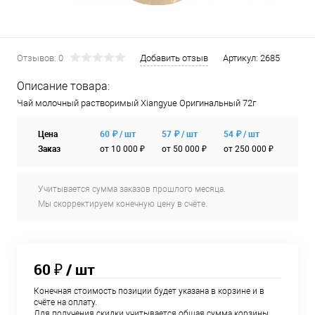
Отзывов: 0
Добавить отзыв
Артикул:
2685
Описание товара:
Чай молочный растворимый Xiangyue Оригинальный 72г
Цена
60 ₽ / шт
57 ₽ / шт
54 ₽ / шт
Заказ
от 10 000 ₽
от 50 000 ₽
от 250 000 ₽
Учитывается сумма заказов прошлого месяца.
Мы скорректируем конечную цену в счёте.
60 ₽
/ шт
Конечная стоимость позиции будет указана в корзине и в
счёте на оплату.
Для получения скидки учитывается общая сумма корзины.