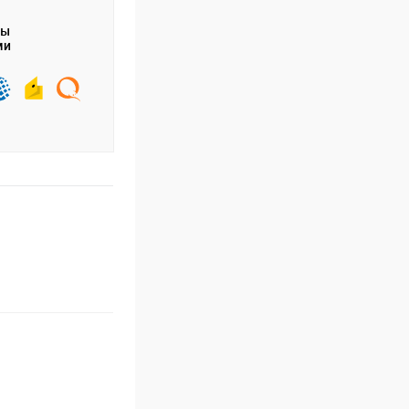
ты
ми