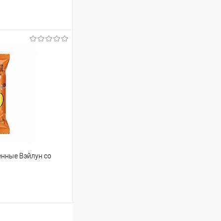
т
102.11 ₽ / шт
от 250 000 ₽
ет указана в корзине и
тся общая сумма
шт
нные Вэйлун со
29.25 ₽ / шт