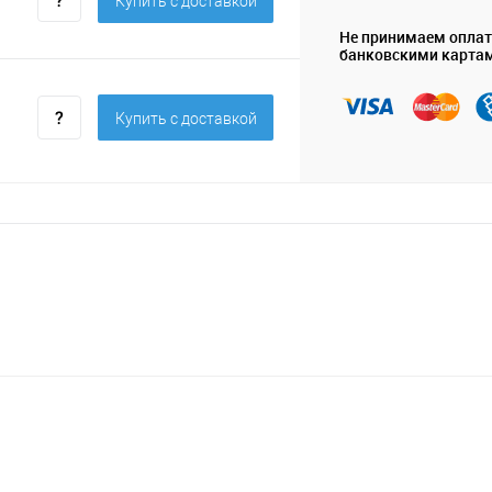
Купить c доставкой
Не принимаем опла
банковскими карта
Купить c доставкой