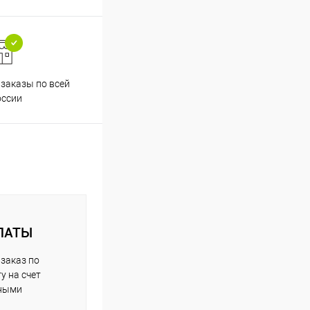
заказы по всей
Принимаем все способы
Проф
оссии
оплаты
ЛАТЫ
заказ по
у на счет
чными