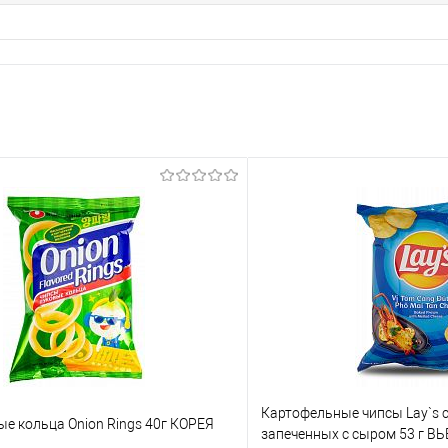
Картофельные чипсы Lay`s с
е кольца Onion Rings 40г КОРЕЯ
запеченных с сыром 53 г В