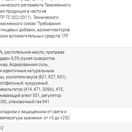
ехнического регламента Таможенного
ая продукция в части её
ТР ТС 022/2011). Технического
аможенного союза "Требования
 пищевых добавок, ароматизаторов
ских вспомогательных средств" (ТР
%, растительное масло, приправа
ддер» 6,5% (сухая сыворотка
ахар, йодированная соль,
и идентичные натуральным
, усилители вкуса (621, 627, 631),
ртофельный, кукурузный,
мульгатор (414, 471, 339(ii), 415,
еживающий агент 551, регулятор
30), упаковочный газ 941.
охладном и защищённом от света и
Температура хранения: от +5 до +25С.
12