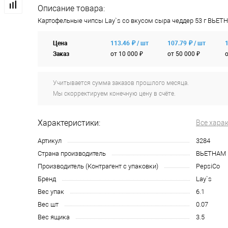
Описание товара:
Картофельные чипсы Lay`s со вкусом сыра чеддер 53 г ВЬЕТ
Цена
113.46 ₽ / шт
107.79 ₽ / шт
1
Заказ
от 10 000 ₽
от 50 000 ₽
о
Учитывается сумма заказов прошлого месяца.
Мы скорректируем конечную цену в счёте.
Характеристики:
Все хара
Артикул
3284
Страна производитель
ВЬЕТНАМ
Производитель (Контрагент с упаковки)
PepsiCo
Бренд
Lay`s
Вес упак
6.1
Вес шт
0.07
Вес ящика
3.5