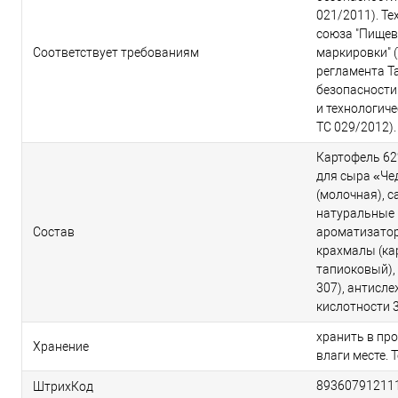
021/2011). Т
союза "Пищев
Соответствует требованиям
маркировки" (
регламента Т
безопасности
и технологиче
ТС 029/2012).
Картофель 62
для сыра «Че
(молочная), с
натуральные 
Состав
ароматизаторы
крахмалы (ка
тапиоковый), э
307), антисл
кислотности 3
хранить в пр
Хранение
влаги месте. 
89360791211
ШтрихКод