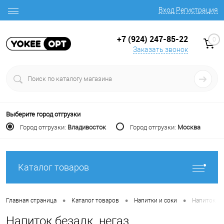
Вход
Регистрация
+7 (924) 247-85-22
0
Заказать звонок
Выберите город отгрузки
Город отгрузки:
Владивосток
Город отгрузки:
Москва
Каталог товаров
•
•
•
Главная страница
Каталог товаров
Напитки и соки
Напиток бе
Напиток безалк. негаз.