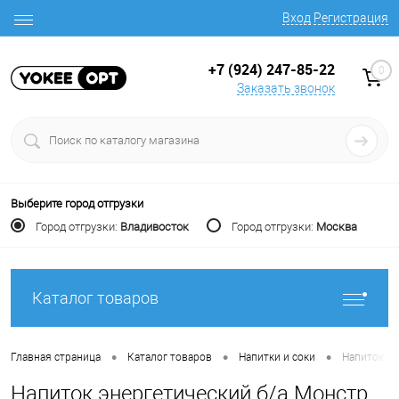
Вход
Регистрация
+7 (924) 247-85-22
0
Заказать звонок
Выберите город отгрузки
Город отгрузки:
Владивосток
Город отгрузки:
Москва
Каталог товаров
•
•
•
Главная страница
Каталог товаров
Напитки и соки
Напиток эн
Напиток энергетический б/а Монстр