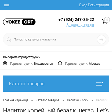
Вход
Регистрация
+7 (924) 247-85-22
0
Заказать звонок
Выберите город отгрузки
Город отгрузки:
Владивосток
Город отгрузки:
Москва
Каталог товаров
•
•
•
Главная страница
Каталог товаров
Напитки и соки
Напиток ко
Напиток кофейный безалк. негаз. Let's