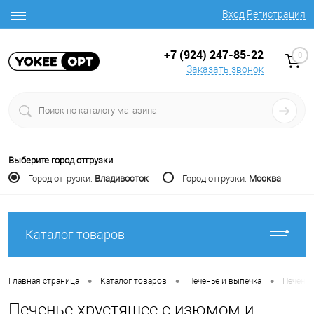
Вход
Регистрация
+7 (924) 247-85-22
0
Заказать звонок
Выберите город отгрузки
Город отгрузки:
Владивосток
Город отгрузки:
Москва
Каталог товаров
•
•
•
Главная страница
Каталог товаров
Печенье и выпечка
Печенье
Печенье хрустящее с изюмом и