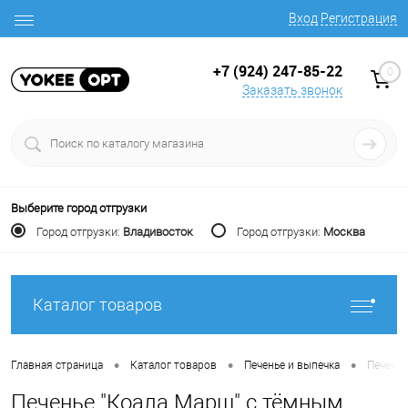
Вход
Регистрация
+7 (924) 247-85-22
0
Заказать звонок
Выберите город отгрузки
Город отгрузки:
Владивосток
Город отгрузки:
Москва
Каталог товаров
•
•
•
Главная страница
Каталог товаров
Печенье и выпечка
Печенье
Печенье "Коала Марш" с тёмным