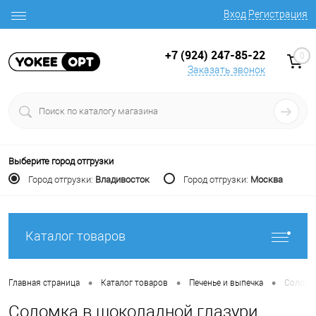
Вход
Регистрация
+7 (924) 247-85-22
0
Заказать звонок
Выберите город отгрузки
Город отгрузки:
Владивосток
Город отгрузки:
Москва
Каталог товаров
•
•
•
Главная страница
Каталог товаров
Печенье и выпечка
Соломка
Соломка в шоколадной глазури