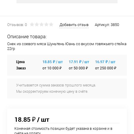
Отзывов: 0
Добавить отзыв
Артикул:
3850
Описание товара:
Снек из соевого мяса Шуньтень Юань со вкусом говяжьего стейка
22гр
Цена
18.85 ₽ / шт
17.91 ₽ / шт
16.97 ₽ / шт
Заказ
от 10 000 ₽
от 50 000 ₽
от 250 000 ₽
Учитывается сумма заказов прошлого месяца.
Мы скорректируем конечную цену в счёте.
18.85 ₽
/ шт
Конечная стоимость позиции будет указана в корзине и в
счёте на оплату.