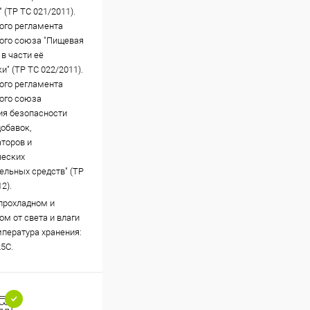
 (ТР ТС 021/2011).
ого регламента
ого союза "Пищевая
в части её
и" (ТР ТС 022/2011).
ого регламента
ого союза
ия безопасности
обавок,
торов и
ческих
ельных средств" (ТР
2).
 прохладном и
м от света и влаги
мпература хранения:
25С.