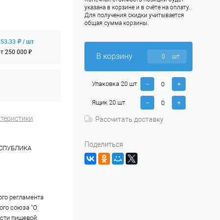
указана в корзине и в счёте на оплату.
Для получения скидки учитывается
общая сумма корзины.
53.33 ₽ / шт
т 250 000 ₽
В корзину
шт
Упаковка 20 шт
Ящик 20 шт
ктеристики
Рассчитать доставку
Поделиться
ЕСПУБЛИКА
ого регламента
го союза "О
сти пищевой