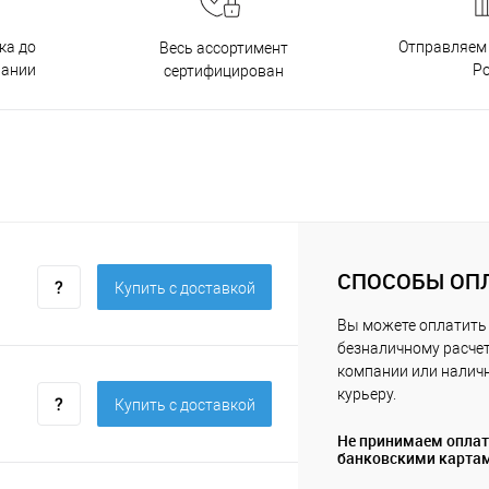
ка до
Отправляем 
Весь ассортимент
пании
Р
сертифицирован
СПОСОБЫ ОП
Купить c доставкой
Вы можете оплатить 
безналичному расчет
компании или нали
курьеру.
Купить c доставкой
Не принимаем опла
банковскими карта