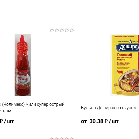
x (Чолимекс) Чили супер острый
Бульон Доширак со вкусом 
етнам
 ₽
от 30.38 ₽
/ шт
/ шт