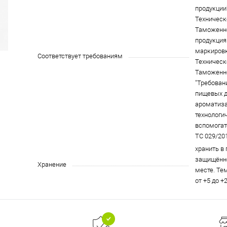
продукции"
Техническ
Таможенн
продукция 
маркировк
Соответствует требованиям
Техническ
Таможенн
"Требован
пищевых д
ароматиза
технологи
вспомогат
ТС 029/201
хранить в
защищённо
Хранение
месте. Те
от +5 до +