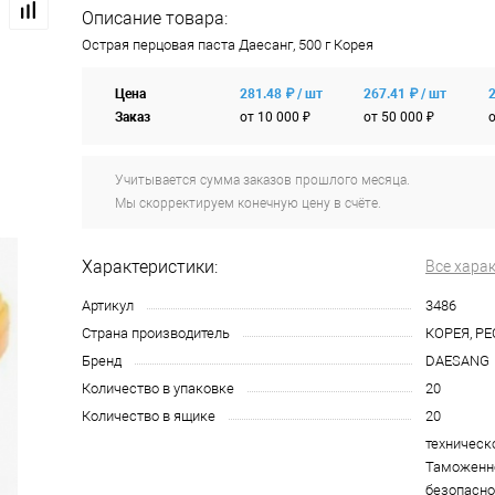
Описание товара:
Острая перцовая паста Даесанг, 500 г Корея
Цена
281.48 ₽ / шт
267.41 ₽ / шт
2
Заказ
от 10 000 ₽
от 50 000 ₽
о
Учитывается сумма заказов прошлого месяца.
Мы скорректируем конечную цену в счёте.
Характеристики:
Все хара
Артикул
3486
Страна производитель
КОРЕЯ, Р
Бренд
DAESANG
Количество в упаковке
20
Количество в ящике
20
техническ
Таможенно
безопасно