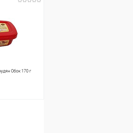
30.38 ₽ / шт
от 250 000 ₽
ет указана в корзине и
тся общая сумма
шт
чудян Обок 170 г
т
119.97 ₽ / шт
от 250 000 ₽
ет указана в корзине и