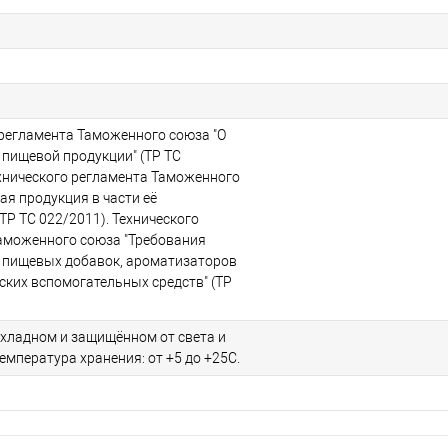
 регламента Таможенного союза "О
 пищевой продукции" (ТР ТС
ехнического регламента Таможенного
ая продукция в части её
ТР ТС 022/2011). Технического
аможенного союза "Требования
 пищевых добавок, ароматизаторов
ских вспомогательных средств" (ТР
охладном и защищённом от света и
Температура хранения: от +5 до +25С.