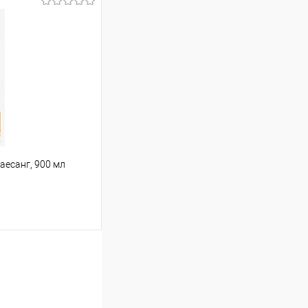
т
266.67 ₽ / шт
от 250 000 ₽
ет указана в корзине и
тся общая сумма
шт
аесанг, 900 мл
т
160.70 ₽ / шт
от 250 000 ₽
ет указана в корзине и