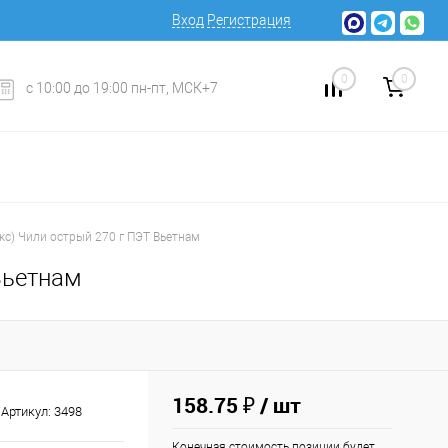
Вход
Регистрация
0
0
с 10:00 до 19:00 пн-пт, МСК+7
кс) Чили острый 270 г ПЭТ Вьетнам
Вьетнам
158.75 ₽
/ шт
Артикул:
3498
Конечная стоимость позиции будет