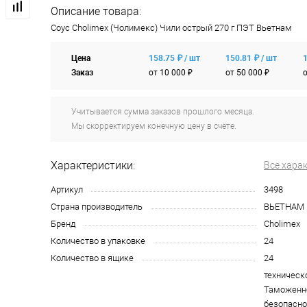
Описание товара:
Соус Cholimex (Чолимекс) Чили острый 270 г ПЭТ Вьетнам
Цена
158.75 ₽ / шт
150.81 ₽ / шт
1
Заказ
от 10 000 ₽
от 50 000 ₽
о
Учитывается сумма заказов прошлого месяца.
Мы скорректируем конечную цену в счёте.
Характеристики:
Все хара
Артикул
3498
Страна производитель
ВЬЕТНАМ
Бренд
Cholimex
Количество в упаковке
24
Количество в ящике
24
техническ
Таможенно
безопасно