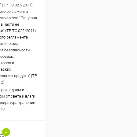
 (ТР ТС 021/2011).
ого регламента
ого союза "Пищевая
в части её
и" (ТР ТС 022/2011).
ого регламента
ого союза
ия безопасности
обавок,
торов и
ческих
ельных средств" (ТР
2).
 прохладном и
м от света и влаги
мпература хранения:
25С.