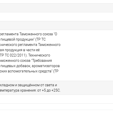
 регламента Таможенного союза "О
 пищевой продукции" (ТР ТС
ехнического регламента Таможенного
ая продукция в части её
ТР ТС 022/2011). Технического
аможенного союза "Требования
 пищевых добавок, ароматизаторов
ских вспомогательных средств" (ТР
охладном и защищённом от света и
Температура хранения: от +5 до +25С.