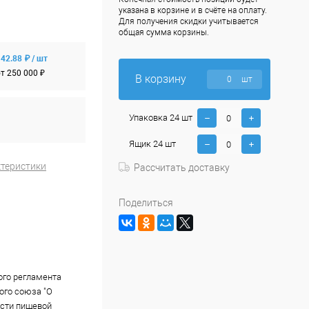
указана в корзине и в счёте на оплату.
Для получения скидки учитывается
общая сумма корзины.
42.88 ₽ / шт
т 250 000 ₽
В корзину
шт
Упаковка 24 шт
Ящик 24 шт
ктеристики
Рассчитать доставку
Поделиться
ого регламента
го союза "О
сти пищевой