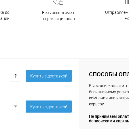
ка до
Отправляем 
Весь ассортимент
пании
Р
сертифицирован
СПОСОБЫ ОП
Купить c доставкой
Вы можете оплатить 
безналичному расчет
компании или нали
курьеру.
Купить c доставкой
Не принимаем опла
банковскими карта