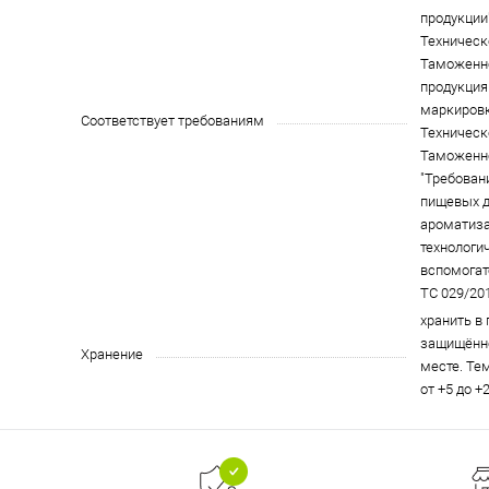
продукции"
Техническ
Таможенн
продукция 
маркировк
Соответствует требованиям
Техническ
Таможенн
"Требован
пищевых д
ароматиза
технологи
вспомогат
ТС 029/201
хранить в
защищённо
Хранение
месте. Те
от +5 до +