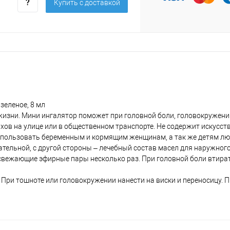
Купить c доставкой
зеленое, 8 мл
жизни. Мини ингалятор поможет при головной боли, головокружении
хов на улице или в общественном транспорте. Не содержит искусст
использовать беременным и кормящим женщинам, а так же детям лю
тельной, с другой стороны – лечебный состав масел для наружног
освежающие эфирные пары несколько раз. При головной боли втир
. При тошноте или головокружении нанести на виски и переносицу.