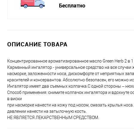
Бесплатно
ОПИСАНИЕ ТОВАРА
Концентрированное ароматизированное масло Green Herb 2 в 1 
Карманный ингалятор - универсальное средство на все случаи 
насморке, заложенности носа, дискомфорте от неприятных запа
красителей и консервантов. Абсолютно безопасен, его можно 
Ингалятор имеет два съемных колпачка.С одной стороны – нюха
Способ применения: снимите колпачок ингалятора и вдохнуте 
в виски
при насморке нанести на кожу под носом, смазать крылья носа
давлении нанести на затылочную кость.
НЕ ЯВЛЯЕТСЯ ЛЕКАРСТВЕННЫМ СРЕДСТВОМ.