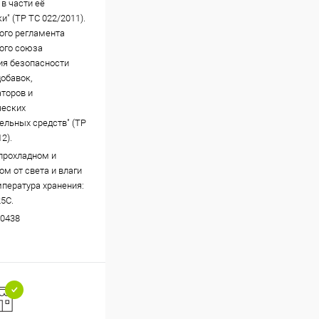
в части её
и" (ТР ТС 022/2011).
ого регламента
ого союза
ия безопасности
обавок,
торов и
ческих
ельных средств" (ТР
2).
 прохладном и
м от света и влаги
мпература хранения:
25С.
0438