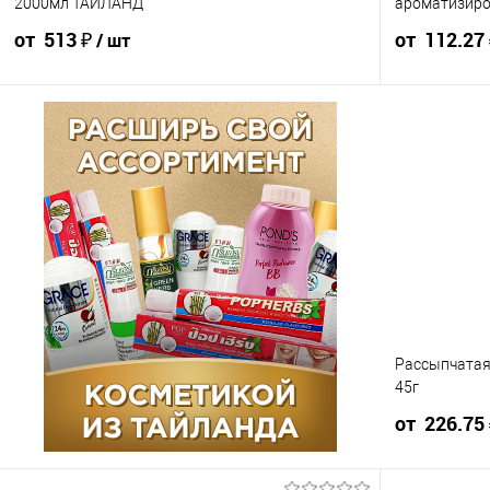
2000мл ТАИЛАНД
ароматизиро
от 513 ₽
от 112.27
/ шт
570 ₽ / шт
541.50 ₽ / шт
513 ₽ / шт
124.74 ₽ / шт
от 10 000 ₽
от 50 000 ₽
от 250 000 ₽
от 10 000 ₽
Конечная стоимость позиции будет указана в корзине и
Конечная стоим
в счёте на оплату.
в счёте на опла
Для получения скидки учитывается общая сумма
Для получения
корзины.
корзины.
В корзину
шт
Рассыпчатая 
Упаковка 6 шт
45г
от 226.75
Ящик 6 шт