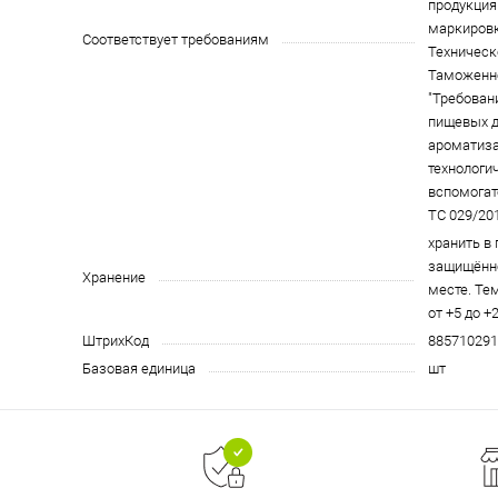
продукция 
маркировк
Соответствует требованиям
Техническ
Таможенн
"Требован
пищевых д
ароматиза
технологи
вспомогат
ТС 029/201
хранить в
защищённо
Хранение
месте. Те
от +5 до +
ШтрихКод
885710291
Базовая единица
шт