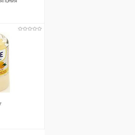
л ЯПОНИЯ
т
589.50 ₽ / шт
от 250 000 ₽
ет указана в корзине и
тся общая сумма
шт
г