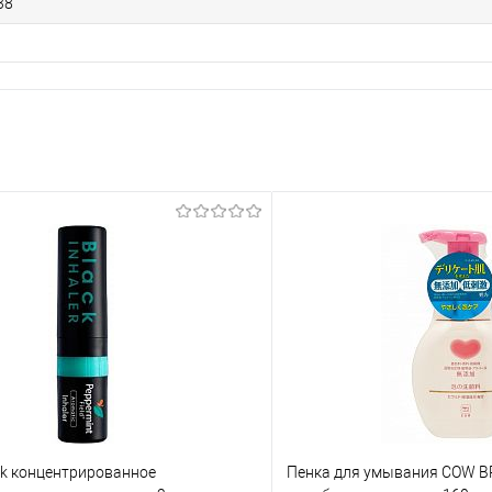
38
ak концентрированное
Пенка для умывания COW BR