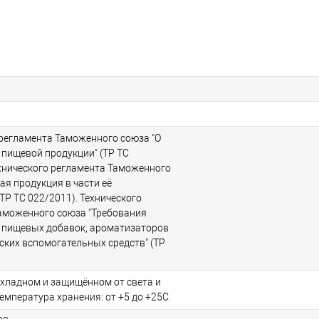
 регламента Таможенного союза "О
 пищевой продукции" (ТР ТС
ехнического регламента Таможенного
ая продукция в части её
ТР ТС 022/2011). Технического
аможенного союза "Требования
 пищевых добавок, ароматизаторов
ских вспомогательных средств" (ТР
охладном и защищённом от света и
Температура хранения: от +5 до +25С.