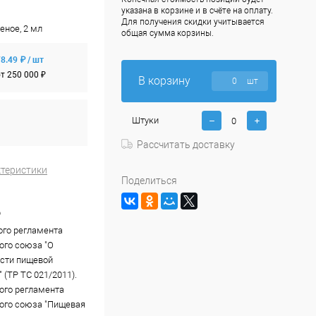
указана в корзине и в счёте на оплату.
Для получения скидки учитывается
еное, 2 мл
общая сумма корзины.
8.49 ₽ / шт
т 250 000 ₽
В корзину
шт
Штуки
Рассчитать доставку
ктеристики
Поделиться
b
ого регламента
го союза "О
сти пищевой
 (ТР ТС 021/2011).
ого регламента
ого союза "Пищевая