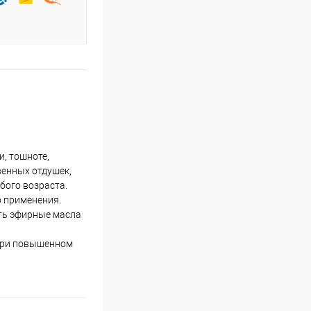
, тошноте,
венных отдушек,
бого возраста.
о применения.
ать эфирные масла
 При повышенном