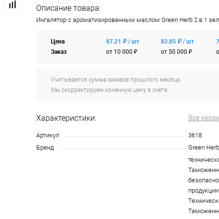
Описание товара:
Ингалятор с ароматизированным маслом Green Herb 2 в 1 зел
Цена
87.21 ₽ / шт
82.85 ₽ / шт
7
Заказ
от 10 000 ₽
от 50 000 ₽
о
Учитывается сумма заказов прошлого месяца.
Мы скорректируем конечную цену в счёте.
Характеристики:
Все хара
Артикул
3618
Бренд
Green Her
техническ
Таможенно
безопасно
продукции"
Техническ
Таможенн