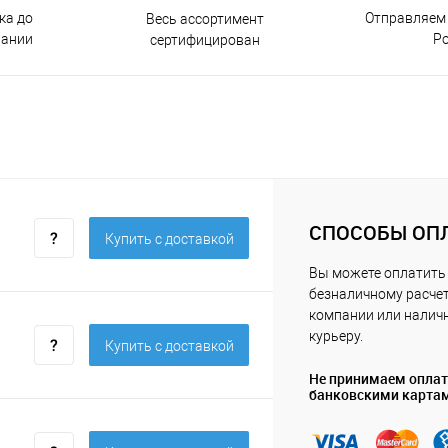
ка до
Отправляем 
Весь ассортимент
пании
Р
сертифицирован
СПОСОБЫ ОП
Купить c доставкой
Вы можете оплатить 
безналичному расчет
компании или нали
курьеру.
Купить c доставкой
Не принимаем опла
банковскими карта