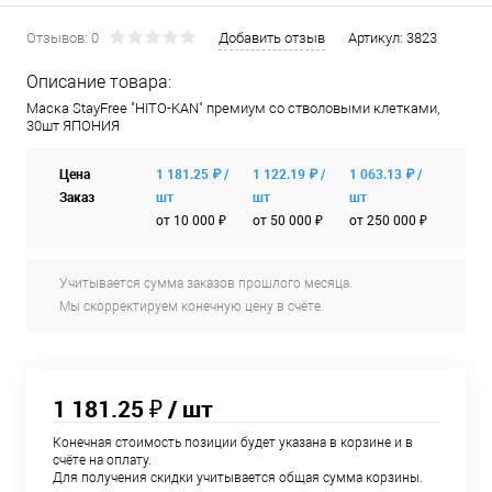
Отзывов: 0
Добавить отзыв
Артикул:
3823
Описание товара:
Маска StayFree "HITO-KAN" премиум со стволовыми клетками,
30шт ЯПОНИЯ
Цена
1 181.25 ₽ /
1 122.19 ₽ /
1 063.13 ₽ /
Заказ
шт
шт
шт
от 10 000 ₽
от 50 000 ₽
от 250 000 ₽
Учитывается сумма заказов прошлого месяца.
Мы скорректируем конечную цену в счёте.
1 181.25 ₽
/ шт
Конечная стоимость позиции будет указана в корзине и в
счёте на оплату.
Для получения скидки учитывается общая сумма корзины.