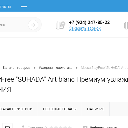
такты
+7 (924) 247-85-22
Заказать звонок
•
•
Каталог товаров
Уходовая косметика
Маска StayFree "SUHADA" Ar
yFree "SUHADA" Art blanc Премиум увла
НИЯ
ХАРАКТЕРИСТИКИ
ПОХОЖИЕ ТОВАРЫ
НАЛИЧИЕ
Отзывов: 0
Добавить отзыв