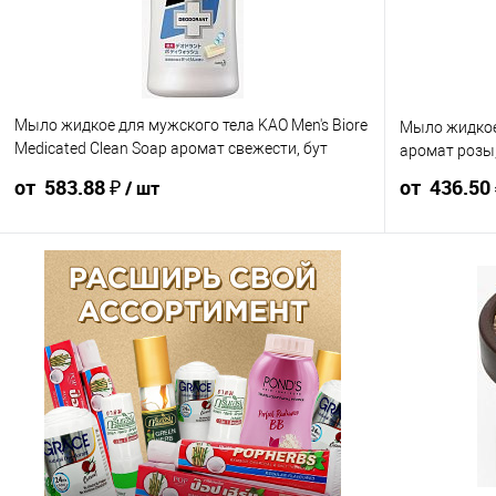
Мыло жидкое для мужского тела KAO Men's Biore
Мыло жидкое 
Medicated Clean Soap аромат свежести, бут
аромат розы
440мл ЯПОНИЯ
от 583.88 ₽
от 436.50
/ шт
648.75 ₽ / шт
616.31 ₽ / шт
583.88 ₽ / шт
485 ₽ / шт
от 10 000 ₽
от 50 000 ₽
от 250 000 ₽
от 10 000 ₽
Конечная стоимость позиции будет указана в корзине и
Конечная стоим
в счёте на оплату.
в счёте на опла
Для получения скидки учитывается общая сумма
Для получения
корзины.
корзины.
В корзину
В корзин
шт