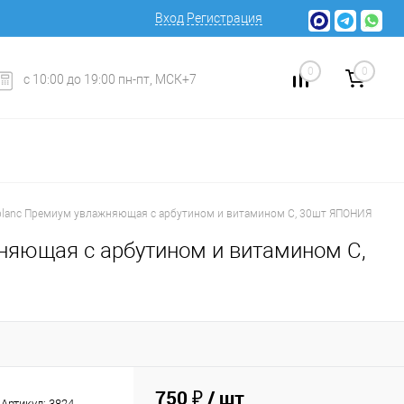
Вход
Регистрация
0
0
с 10:00 до 19:00 пн-пт, МСК+7
t blanc Премиум увлажняющая с арбутином и витамином С, 30шт ЯПОНИЯ
жняющая с арбутином и витамином С,
750 ₽
/ шт
Артикул:
3824