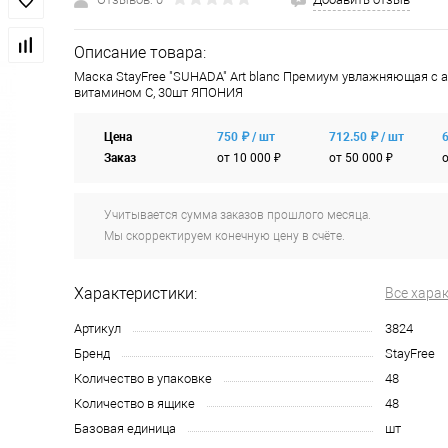
Описание товара:
Маска StayFree "SUHADA" Art blanc Премиум увлажняющая с 
витамином С, 30шт ЯПОНИЯ
Цена
750 ₽ / шт
712.50 ₽ / шт
6
Заказ
от 10 000 ₽
от 50 000 ₽
о
Учитывается сумма заказов прошлого месяца.
Мы скорректируем конечную цену в счёте.
Характеристики:
Все хара
Артикул
3824
Бренд
StayFree
Количество в упаковке
48
Количество в ящике
48
Базовая единица
шт