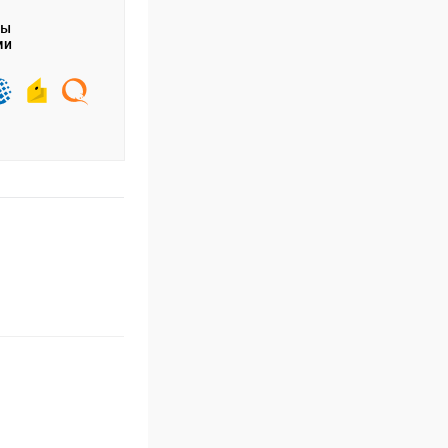
ты
ми