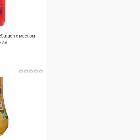
tation с маслом
ОНИЯ
т
691.88 ₽ / шт
от 250 000 ₽
ет указана в корзине и
тся общая сумма
шт