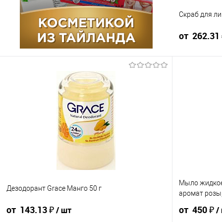
Скраб для ли
Упаковка 9 шт
Упаковка 24
от 262.31
Ящик 9 шт
Ящик 24 шт
291.46 ₽ / шт
от 10 000 ₽
Конечная стоим
в счёте на опла
Для получения
корзины.
Мыло жидкое 
Дезодорант Grace Манго 50 г
аромат розы
от 143.13 ₽
от 450 ₽
/ шт
/