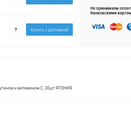
Не принимаем опла
банковскими карта
Купить c доставкой
бутином и витамином С, 30шт ЯПОНИЯ