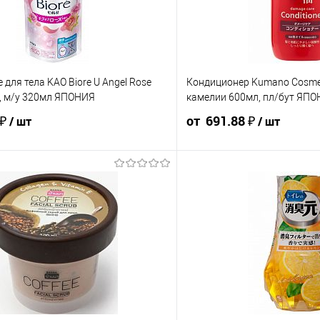
для тела KAO Biore U Angel Rose
Кондиционер Kumano CosmeS
, м/у 320мл ЯПОНИЯ
камелии 600мл, пл/бут ЯП
 ₽
от 691.88 ₽
/ шт
/ шт
460.75 ₽ / шт
436.50 ₽ / шт
768.75 ₽ / шт
730.31 ₽ / ш
от 50 000 ₽
от 250 000 ₽
от 10 000 ₽
от 50 000 ₽
ость позиции будет указана в корзине и
Конечная стоимость позиции буд
ту.
в счёте на оплату.
 скидки учитывается общая сумма
Для получения скидки учитывае
корзины.
у
В корзину
шт