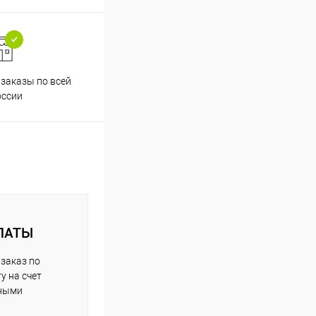
заказы по всей
Принимаем все способы
Проф
оссии
оплаты
ЛАТЫ
заказ по
у на счет
чными