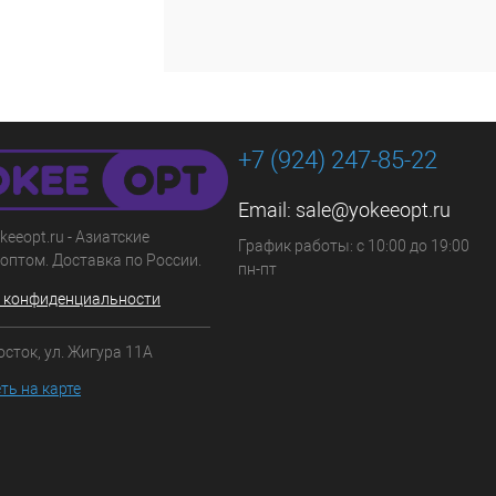
+7 (924) 247-85-22
Email:
sale@yokeeopt.ru
keeopt.ru - Азиатские
График работы: с 10:00 до 19:00
оптом. Доставка по России.
пн-пт
 конфиденциальности
осток, ул. Жигура 11А
ть на карте