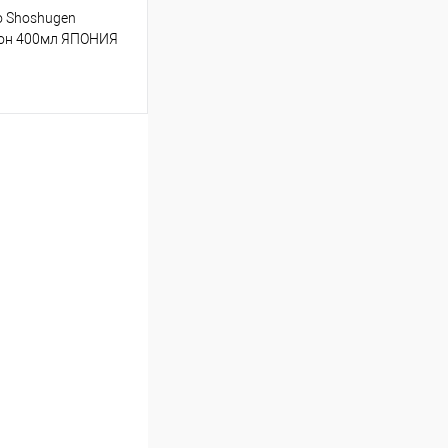
o Shoshugen
мон 400мл ЯПОНИЯ
т
447.75 ₽ / шт
от 250 000 ₽
ет указана в корзине и
тся общая сумма
шт