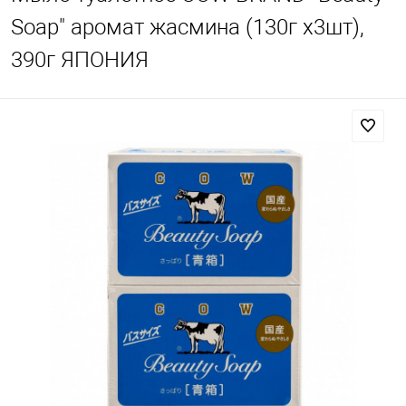
Soap" аромат жасмина (130г х3шт),
390г ЯПОНИЯ