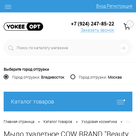
Вход
Регистрация
+7 (924) 247-85-22
0
Заказать звонок
Выберите город отгрузки
Город отгрузки:
Владивосток
Город отгрузки:
Москва
Каталог товаров
•
•
•
Главная страница
Каталог товаров
Уходовая косметика
Мыло 
Мыло туалетное COW BRAND "Beauty