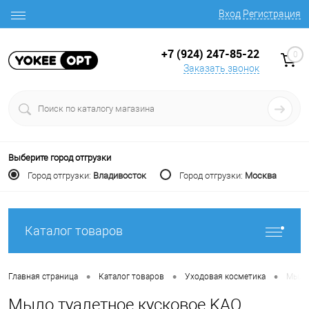
Вход
Регистрация
+7 (924) 247-85-22
0
Заказать звонок
Выберите город отгрузки
Город отгрузки:
Владивосток
Город отгрузки:
Москва
Каталог товаров
•
•
•
Главная страница
Каталог товаров
Уходовая косметика
Мыло 
Мыло туалетное кусковое KAO