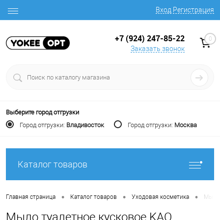
Вход
Регистрация
+7 (924) 247-85-22
0
Заказать звонок
Выберите город отгрузки
Город отгрузки:
Владивосток
Город отгрузки:
Москва
Каталог товаров
•
•
•
Главная страница
Каталог товаров
Уходовая косметика
Мыло 
Мыло туалетное кусковое KAO