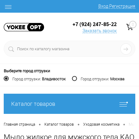
Вход
Регистрация
+7 (924) 247-85-22
0
Заказать звонок
Выберите город отгрузки
Город отгрузки:
Владивосток
Город отгрузки:
Москва
Каталог товаров
•
•
•
Главная страница
Каталог товаров
Уходовая косметика
Мыло 
Мыло жидкое для мужского тела KAO