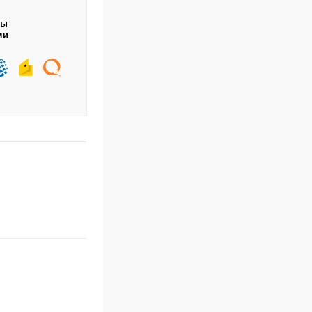
ты
ми