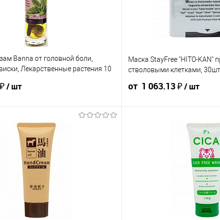
зам Banna от головной боли,
Маска StayFree "HITO-KAN" 
виски, Лекарственные растения 10
стволовыми клетками, 30ш
 ₽
от 1 063.13 ₽
/ шт
/ шт
113.31 ₽ / шт
107.34 ₽ / шт
1 181.25 ₽ / шт
1 122.19 ₽ /
от 50 000 ₽
от 250 000 ₽
от 10 000 ₽
от 50 000 ₽
ость позиции будет указана в корзине и
Конечная стоимость позиции буд
ту.
в счёте на оплату.
 скидки учитывается общая сумма
Для получения скидки учитывае
корзины.
В корзину
В корзину