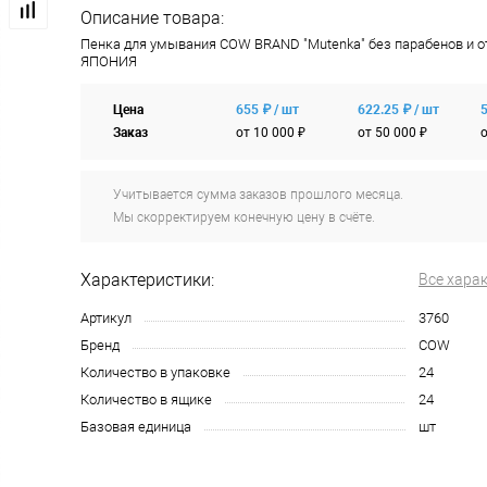
Описание товара:
Пенка для умывания COW BRAND "Mutenka" без парабенов и 
ЯПОНИЯ
Цена
655 ₽ / шт
622.25 ₽ / шт
5
Заказ
от 10 000 ₽
от 50 000 ₽
о
Учитывается сумма заказов прошлого месяца.
Мы скорректируем конечную цену в счёте.
Характеристики:
Все хара
Артикул
3760
Бренд
COW
Количество в упаковке
24
Количество в ящике
24
Базовая единица
шт