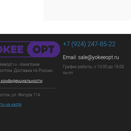
+7 (924) 247-85-22
Email:
sale@yokeeopt.ru
keeopt.ru - Азиатские
График работы: с 10:00 до 19:00
оптом. Доставка по России.
пн-пт
 конфиденциальности
осток, ул. Жигура 11А
ть на карте