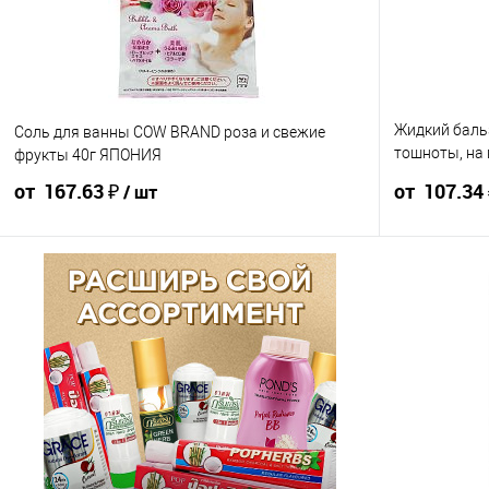
Жидкий баль
Соль для ванны COW BRAND роза и свежие
тошноты, на 
фрукты 40г ЯПОНИЯ
г
от 167.63 ₽
от 107.34
/ шт
186.25 ₽ / шт
176.94 ₽ / шт
167.63 ₽ / шт
119.27 ₽ / шт
от 10 000 ₽
от 50 000 ₽
от 250 000 ₽
от 10 000 ₽
Конечная стоимость позиции будет указана в корзине и
Конечная стоим
в счёте на оплату.
в счёте на опла
Для получения скидки учитывается общая сумма
Для получения
корзины.
корзины.
В корзину
шт