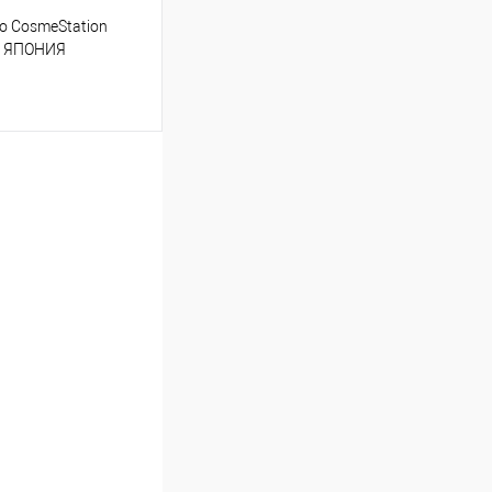
o CosmeStation
ба ЯПОНИЯ
т
310.50 ₽ / шт
от 250 000 ₽
ет указана в корзине и
тся общая сумма
шт