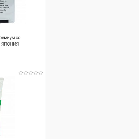
премиум со
т ЯПОНИЯ
 шт
1 063.13 ₽ / шт
от 250 000 ₽
ет указана в корзине и
тся общая сумма
шт