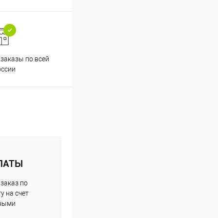
заказы по всей
Принимаем все способы
Проф
оссии
оплаты
ЛАТЫ
заказ по
у на счет
чными