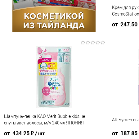
Крем для ру
Упаковка 120 шт
CosmeStatio
от 247.50
Ящик 120 шт
275 ₽ / шт
от 10 000 ₽
Конечная стоим
в счёте на опла
Для получения
корзины.
В корзин
Шампунь-пенка KAO Merit Bubble kids не
AR Бустер сы
Упаковка 96
спутывает волосы, м/у 240мл ЯПОНИЯ
от 434.25 ₽
от 187.85
/ шт
Ящик 96 шт