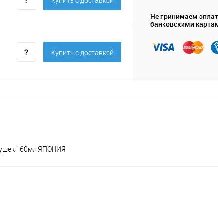
Купить c доставкой
Не принимаем опла
банковскими карта
Купить c доставкой
тдушек 160мл ЯПОНИЯ