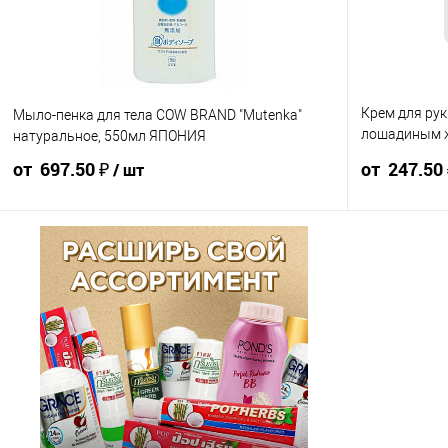
Крем для рук
Мыло-пенка для тела COW BRAND "Mutenka"
лошадиным ж
натуральное, 550мл ЯПОНИЯ
ЯПОНИЯ
от 697.50 ₽
от 247.50
/ шт
775 ₽ / шт
736.25 ₽ / шт
697.50 ₽ / шт
275 ₽ / шт
от 10 000 ₽
от 50 000 ₽
от 250 000 ₽
от 10 000 ₽
Конечная стоимость позиции будет указана в корзине и
Конечная стоим
в счёте на оплату.
в счёте на опла
Для получения скидки учитывается общая сумма
Для получения
корзины.
корзины.
В корзину
В корзин
шт