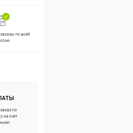
заказы по всей
Принимаем все способы
Проф
оссии
оплаты
ЛАТЫ
заказ по
у на счет
чными