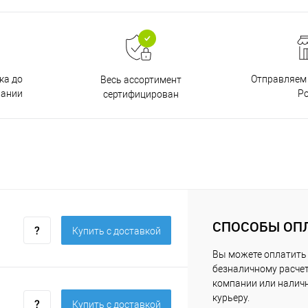
ка до
Отправляем 
Весь ассортимент
пании
Р
сертифицирован
СПОСОБЫ ОП
Купить c доставкой
Вы можете оплатить 
безналичному расчет
компании или нали
курьеру.
Купить c доставкой