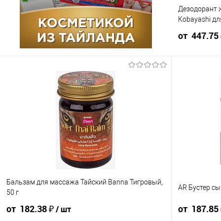
Дезодорант 
Упаковка 12 шт
Упаковка 96
Kobayashi д
от 447.75
Ящик 12 шт
Ящик 96 шт
497.50 ₽ / шт
от 10 000 ₽
Конечная стоим
в счёте на опла
Для получения
корзины.
В корзин
Бальзам для массажа Тайский Banna Тигровый,
AR Бустер сы
Упаковка 16
50 г
от 182.38 ₽
от 187.85
/ шт
Ящик 16 шт