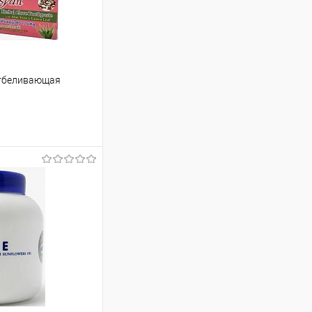
отбеливающая
т
306.77 ₽ / шт
от 250 000 ₽
ет указана в корзине и
тся общая сумма
ну