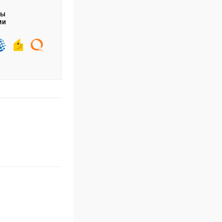
ты
ми