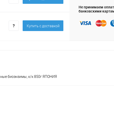
Не принимаем опла
банковскими карта
Купить c доставкой
ивные биоэнзимы, к/к 850г ЯПОНИЯ