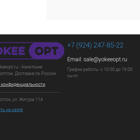
+7 (924) 247-85-22
Email:
sale@yokeeopt.ru
keeopt.ru - Азиатские
График работы: с 10:00 до 19:00
оптом. Доставка по России.
пн-пт
 конфиденциальности
осток, ул. Жигура 11А
ть на карте