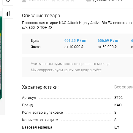
Описание товара:
Порошок для стирки KAO Attack Highly Active Bio EX высокоа
к/к 850г ЯПОНИЯ
Цена
691.25 ₽ / шт
656.69 ₽ / шт
6
Заказ
от 10 000 ₽
от 50 000 ₽
о
Учитывается сумма заказов прошлого месяца.
Мы скорректируем конечную цену в счёте.
Характеристики:
Все хара
Артикул
3792
Бренд
KAO
Количество в упаковке
8
Количество в ящике
8
Базовая единица
шт