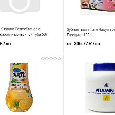
 Kumano CosmeStation с
Зубная паста Isme Rasyan 
иром и мочевиной туба 60г
Гвоздика 100 г
 ₽
от 306.77 ₽
/ шт
/ шт
261.25 ₽ / шт
247.50 ₽ / шт
340.86 ₽ / шт
323.82 ₽ / ш
от 50 000 ₽
от 250 000 ₽
от 10 000 ₽
от 50 000 ₽
ость позиции будет указана в корзине и
Конечная стоимость позиции буд
ту.
в счёте на оплату.
 скидки учитывается общая сумма
Для получения скидки учитывае
корзины.
у
В корзи
шт