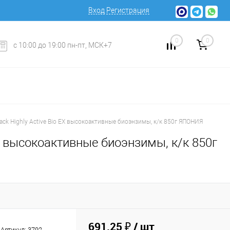
Вход
Регистрация
0
0
с 10:00 до 19:00 пн-пт, МСК+7
ck Highly Active Bio EX высокоактивные биоэнзимы, к/к 850г ЯПОНИЯ
EX высокоактивные биоэнзимы, к/к 850г
691.25 ₽
/ шт
Артикул:
3792