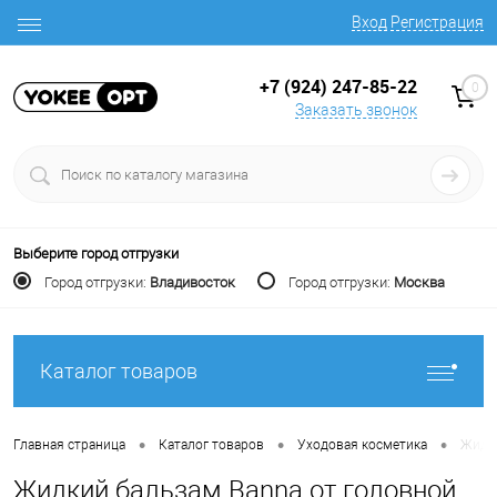
Вход
Регистрация
+7 (924) 247-85-22
0
Заказать звонок
Выберите город отгрузки
Город отгрузки:
Владивосток
Город отгрузки:
Москва
Каталог товаров
•
•
•
Главная страница
Каталог товаров
Уходовая косметика
Жидки
Жидкий бальзам Banna от головной