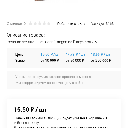
Отзывов: 0
Добавить отзыв
Артикул:
3163
Описание товара:
Резинка жевательная Coris "Dragon Ball" вкус Колы 5г
Цена
15.50 ₽ / шт
14.73 ₽ / шт
13.95 ₽ / шт
Заказ
от 10 000 ₽
от 50 000 ₽
от 250 000 ₽
Учитывается сумма заказов прошлого месяца.
Мы скорректируем конечную цену в счёте.
15.50 ₽
/ шт
Конечная стоимость позиции будет указана в корзине и в
счёте на оплату.
Для получения скидки учитывается общая сумма корзины.