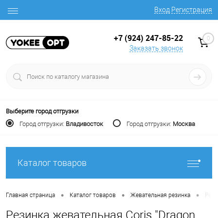
Вход
Регистрация
+7 (924) 247-85-22
0
Заказать звонок
Выберите город отгрузки
Город отгрузки:
Владивосток
Город отгрузки:
Москва
Каталог товаров
•
•
•
Главная страница
Каталог товаров
Жевательная резинка
Рези
Резинка жевательная Coris "Dragon