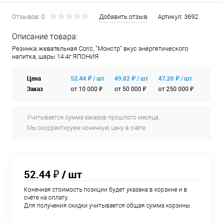
Отзывов: 0
Добавить отзыв
Артикул:
3692
Описание товара:
Резинка жевательная Coris, "Монстр" вкус энергетического
напитка, шары 14.4г ЯПОНИЯ
Цена
52.44 ₽ / шт
49.82 ₽ / шт
47.20 ₽ / шт
Заказ
от 10 000 ₽
от 50 000 ₽
от 250 000 ₽
Учитывается сумма заказов прошлого месяца.
Мы скорректируем конечную цену в счёте.
52.44 ₽
/ шт
Конечная стоимость позиции будет указана в корзине и в
счёте на оплату.
Для получения скидки учитывается общая сумма корзины.