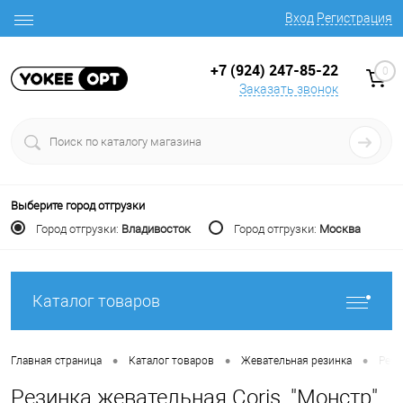
Вход
Регистрация
+7 (924) 247-85-22
0
Заказать звонок
Выберите город отгрузки
Город отгрузки:
Владивосток
Город отгрузки:
Москва
Каталог товаров
•
•
•
Главная страница
Каталог товаров
Жевательная резинка
Рези
Резинка жевательная Coris, "Монстр"