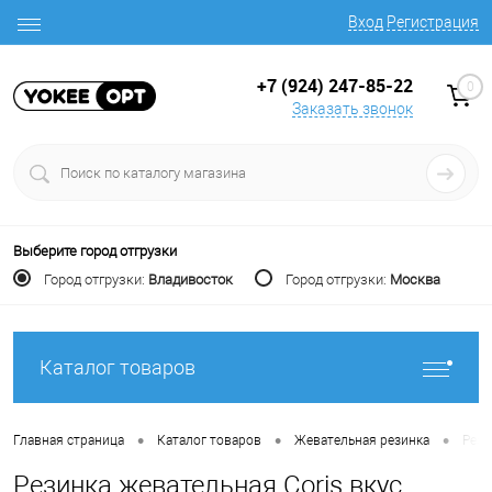
Вход
Регистрация
+7 (924) 247-85-22
0
Заказать звонок
Выберите город отгрузки
Город отгрузки:
Владивосток
Город отгрузки:
Москва
Каталог товаров
•
•
•
Главная страница
Каталог товаров
Жевательная резинка
Рези
Резинка жевательная Coris вкус