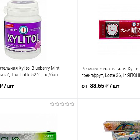
ельная Xylitol Blueberry Mint
Резинка жевательная Xylito
ята", Thai Lotte 52.2г, пл/бан
грейпфрут, Lotte 26,1г ЯПО
 ₽
от 88.65 ₽
/ шт
/ шт
151.41 ₽ / шт
143.44 ₽ / шт
98.50 ₽ / шт
93.58 ₽ / шт
от 50 000 ₽
от 250 000 ₽
от 10 000 ₽
от 50 000 ₽
ость позиции будет указана в корзине и
Конечная стоимость позиции буд
ту.
в счёте на оплату.