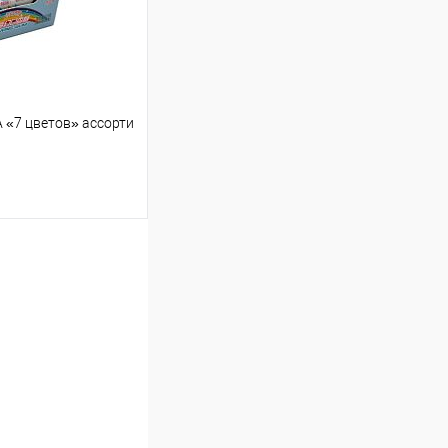
тся общая сумма
шт
 «7 цветов» ассорти
17.10 ₽ / шт
от 250 000 ₽
ет указана в корзине и
тся общая сумма
шт