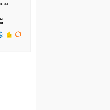
чными
ты
ми