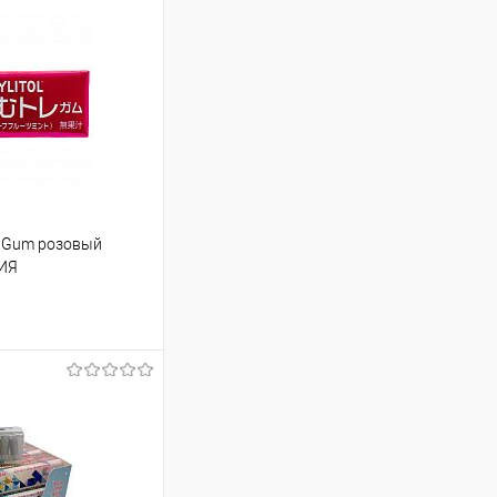
l Gum розовый
НИЯ
88.65 ₽ / шт
от 250 000 ₽
ет указана в корзине и