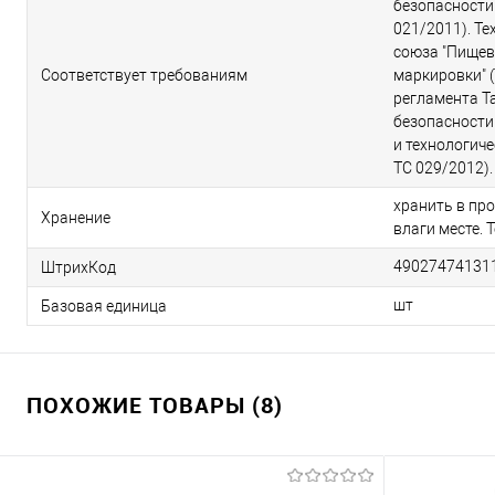
безопасности
021/2011). Т
союза "Пищев
Соответствует требованиям
маркировки" (
регламента Т
безопасности
и технологиче
ТС 029/2012).
хранить в пр
Хранение
влаги месте. 
49027474131
ШтрихКод
шт
Базовая единица
ПОХОЖИЕ ТОВАРЫ (8)