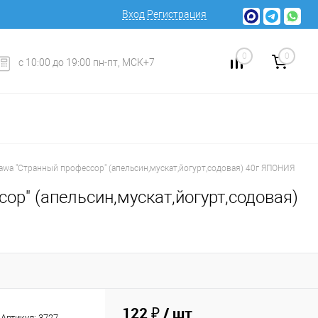
Вход
Регистрация
0
0
с 10:00 до 19:00 пн-пт, МСК+7
awa "Странный профессор" (апельсин,мускат,йогурт,содовая) 40г ЯПОНИЯ
р" (апельсин,мускат,йогурт,содовая)
122 ₽
/ шт
Артикул:
3727