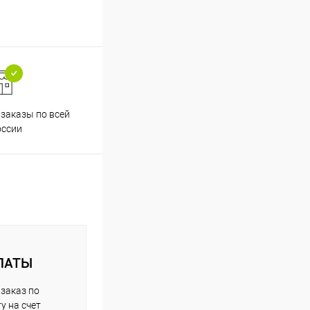
заказы по всей
Принимаем все способы
Проф
оссии
оплаты
ЛАТЫ
заказ по
у на счет