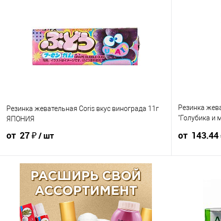
Резинка жеват
Резинка жевательная Coris вкус винограда 11г
"Голубика и м
ЯПОНИЯ
ТАИЛАНД
от 27 ₽
от 143.44
/ шт
30 ₽ / шт
28.50 ₽ / шт
27 ₽ / шт
159.38 ₽ / шт
от 10 000 ₽
от 50 000 ₽
от 250 000 ₽
от 10 000 ₽
Конечная стоимость позиции будет указана в корзине и
Конечная стоим
в счёте на оплату.
в счёте на опла