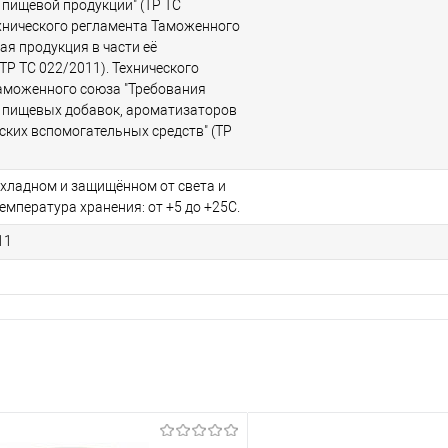
 пищевой продукции" (ТР ТС
ехнического регламента Таможенного
ая продукция в части её
ТР ТС 022/2011). Технического
аможенного союза "Требования
 пищевых добавок, ароматизаторов
ских вспомогательных средств" (ТР
охладном и защищённом от света и
Температура хранения: от +5 до +25С.
11