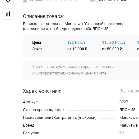
Описание товара:
Резинка жевательная Marukawa "Странный профессор"
(апельсин,мускат,йогурт,содовая) 40г ЯПОНИЯ
Цена
122 ₽ / шт
115.90 ₽ / шт
1
Заказ
от 10 000 ₽
от 50 000 ₽
о
Учитывается сумма заказов прошлого месяца.
Мы скорректируем конечную цену в счёте.
Характеристики:
Все хара
Артикул
3727
Страна производитель
ЯПОНИЯ
Производитель (Контрагент с упаковки)
Marukawa C
Бренд
Marukawa
Вес упак
9.1