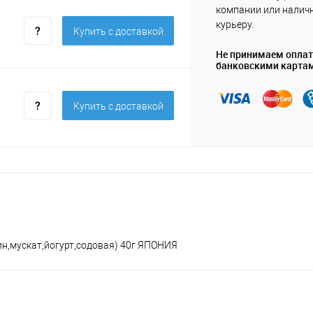
компании или нали
курьеру.
Купить c доставкой
Не принимаем опла
банковскими карта
Купить c доставкой
н,мускат,йогурт,содовая) 40г ЯПОНИЯ