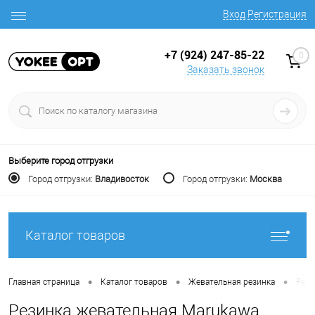
Вход
Регистрация
+7 (924) 247-85-22
0
Заказать звонок
Выберите город отгрузки
Город отгрузки:
Владивосток
Город отгрузки:
Москва
Каталог товаров
•
•
•
Главная страница
Каталог товаров
Жевательная резинка
Рези
Резинка жевательная Marukawa