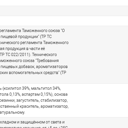
 регламента Таможенного союза "О
 пищевой продукции" (ТР ТС
ехнического регламента Таможенного
ая продукция в части её
ТР ТС 022/2011). Технического
аможенного союза "Требования
 пищевых добавок, ароматизаторов
ских вспомогательных средств" (ТР
ь (ксилитол 39%, мальтитол 34%,
ола 0,13%, аспартам 0,15%), основа
езинки, загуститель, стабилизатор,
сственный краситель, ароматизатор,
атуральному.
охладном и защищённом от света и