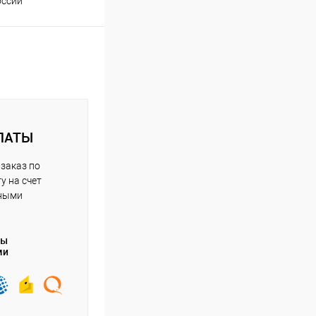
оссии
оплаты
ЛАТЫ
заказ по
у на счет
чными
ты
ми