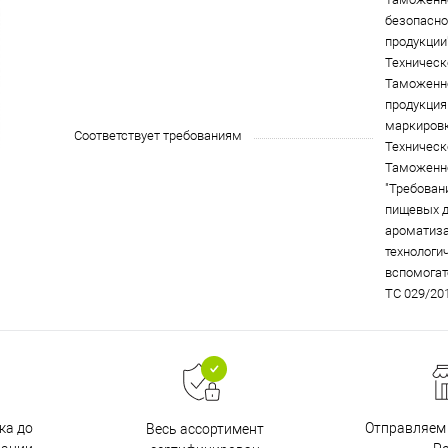
безопасно
продукции"
Техническ
Таможенн
продукция 
маркировк
Соответствует требованиям
Техническ
Таможенн
"Требован
пищевых д
ароматиза
технологи
вспомогат
ТС 029/201
ка до
Отправляем 
Весь ассортимент