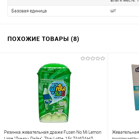
влаги месте. 
шт
Базовая единица
ПОХОЖИЕ ТОВАРЫ (8)
Резинка жевательная драже Fusen No Mi Lemon
Жевательная 
Lime "Лимон Лайм", Thai Lotte, 15г ТАИЛАНД
вкусом мяты