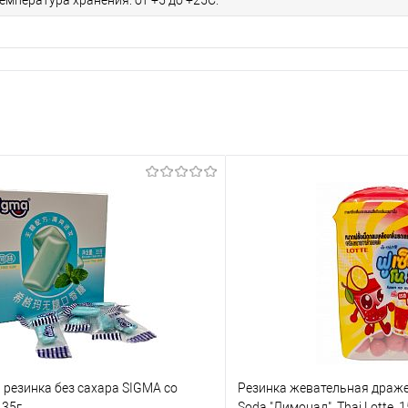
Температура хранения: от +5 до +25С.
резинка без сахара SIGMA со
Резинка жевательная драже
 35г
Soda "Лимонад", Thai Lotte,