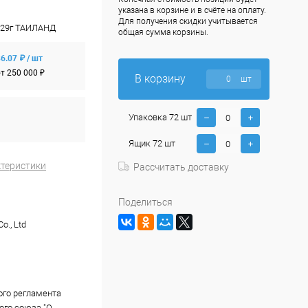
указана в корзине и в счёте на оплату.
Для получения скидки учитывается
e, 29г ТАИЛАНД
общая сумма корзины.
6.07 ₽ / шт
т 250 000 ₽
В корзину
шт
Упаковка 72 шт
Ящик 72 шт
ктеристики
Рассчитать доставку
Поделиться
Co., Ltd
ого регламента
го союза "О