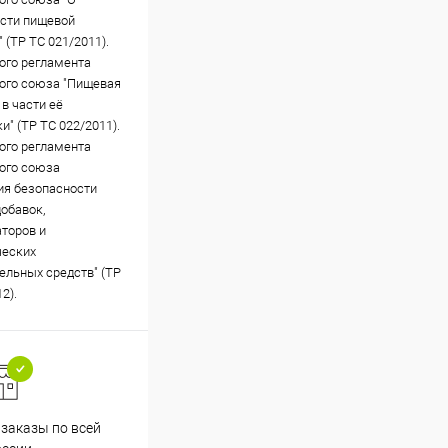
сти пищевой
 (ТР ТС 021/2011).
ого регламента
ого союза "Пищевая
в части её
и" (ТР ТС 022/2011).
ого регламента
ого союза
ия безопасности
обавок,
торов и
ческих
ельных средств" (ТР
2).
заказы по всей
Принимаем все способы
Проф