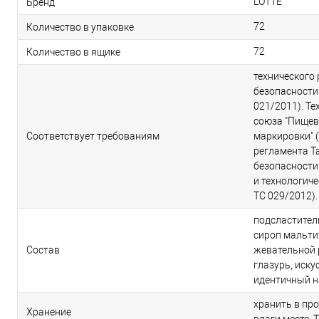
LOTTE
Бренд
72
Количество в упаковке
72
Количество в ящике
технического
безопасности
021/2011). Т
союза "Пищев
Соответствует требованиям
маркировки" (
регламента Т
безопасности
и технологиче
ТС 029/2012).
подсластител
сироп мальтит
Состав
жевательной р
глазурь, иску
идентичный н
хранить в пр
Хранение