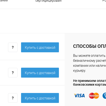
пании
Р
сертифицирован
СПОСОБЫ ОП
Купить c доставкой
Вы можете оплатить 
безналичному расчет
компании или нали
курьеру.
Купить c доставкой
Не принимаем опла
банковскими карта
Купить c доставкой