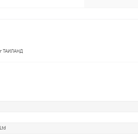
29г ТАИЛАНД
 Ltd