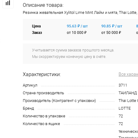
Описание товара:
Резинка жевательная Xylitol Lime Mint Лайм и мята, Thai Lott
Цена
95.63 ₽ / шт
90.85 ₽ / шт
8
Заказ
от 10 000 ₽
от 50 000 ₽
о
Учитывается сумма заказов прошлого месяца.
Мы скорректируем конечную цену в счёте.
Характеристики:
Все хара
Артикул
3711
Страна производитель
ТАИЛАНД
Производитель (Контрагент с упаковки)
Thai Lotte 
Бренд
LOTTE
Количество в упаковке
72
Количество в ящике
72
техническ
Таможенно