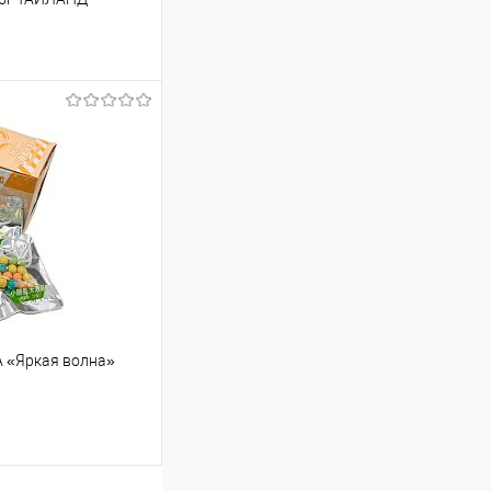
33.42 ₽ / шт
от 250 000 ₽
ет указана в корзине и
тся общая сумма
шт
A «Яркая волна»