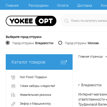
Главная
Распродажи
Оплата
Доставка
Кон
Выберите город отгрузки
Город отгрузки:
Владивосток
Город отгрузки:
Москва
•
Главная страница
Каталог товаров
Non Food/ Подарки
г. Владивосток
Yokee наборы сладостей
Интернет-магазин
Жевательная резинка
ответственности «
Зефир и Маршмеллоу
Труфановой Вален