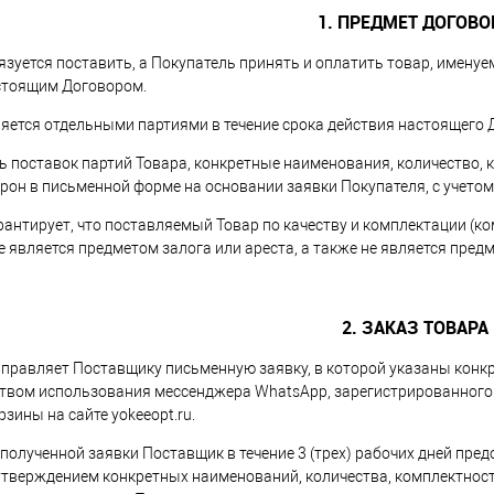
1. ПРЕДМЕТ ДОГОВО
язуется поставить, а Покупатель принять и оплатить товар, именуе
стоящим Договором.
вляется отдельными партиями в течение срока действия настоящего 
ть поставок партий Товара, конкретные наименования, количество,
рон в письменной форме на основании заявки Покупателя, с учетом
арантирует, что поставляемый Товар по качеству и комплектации (к
е является предметом залога или ареста, а также не является пре
2. ЗАКАЗ ТОВАРА
направляет Поставщику письменную заявку, в которой указаны конк
ством использования мессенджера WhatsApp, зарегистрированного
зины на сайте yokeeopt.ru.
и полученной заявки Поставщик в течение 3 (трех) рабочих дней пр
 утверждением конкретных наименований, количества, комплектности