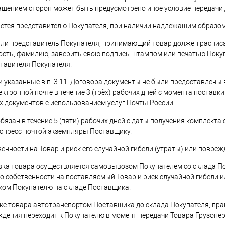
ашением сторон может быть предусмотрено иное условие передачи
дается представителю Покупателя, при наличии надлежащим образо
 или представитель Покупателя, принимающий товар должен расписа
ость, фамилию, заверить свою подпись штампом или печатью Покупа
тавителя Покупателя.
сли указанные в п. 3.11. Договора документы не были предоставлен
ктронной почте в течение 3 (трёх) рабочих дней с момента постав
 документов с использованием услуг Почты России.
обязан в течение 5 (пяти) рабочих дней с даты получения комплек
кспресс почтой экземпляры Поставщику.
венности на Товар и риск его случайной гибели (утраты) или повре
тавка товара осуществляется самовывозом Покупателем со склада П
о собственности на поставляемый Товар и риск случайной гибели 
ом Покупателю на складе Поставщика.
авке товара автотранспортом Поставщика до склада Покупателя, пр
ждения переходит к Покупателю в момент передачи Товара Грузопе