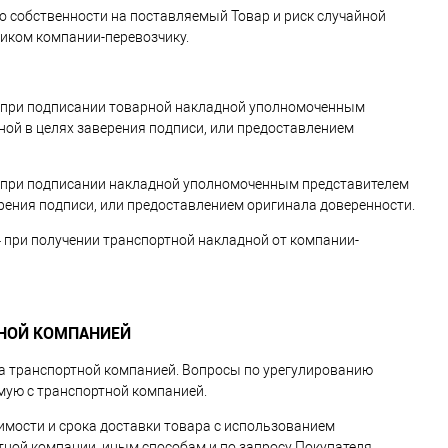
во собственности на поставляемый Товар и риск случайной
иком компании-перевозчику.
ра - при подписании товарной накладной уполномоченным
ной в целях заверения подписи, или предоставлением
ра - при подписании накладной уполномоченным представителем
рения подписи, или предоставлением оригинала доверенности.
а – при получении транспортной накладной от компании-
ТНОЙ КОМПАНИЕЙ
ара транспортной компанией. Вопросы по урегулированию
мую с транспортной компанией.
имости и срока доставки товара с использованием
ртной компании, иным способам и по запросу Покупателя