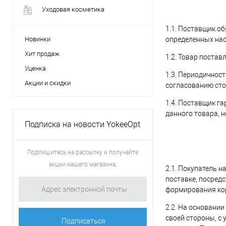
Уходовая косметика
1.1. Поставщик об
Новинки
определенных на
Хит продаж
1.2. Товар поста
Уценка
1.3. Периодичнос
Акции и скидки
согласованию сто
1.4. Поставщик г
данного товара, н
Подписка на новости YokeeOpt
Подпишитесь на рассылку и получайте
акции нашего магазина.
2.1. Покупатель 
поставке, посред
формирования кор
2.2. На основани
своей стороны, с