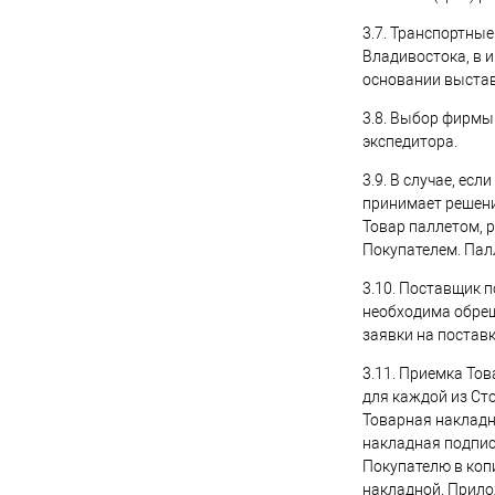
3.7. Транспортны
Владивостока, в 
основании выстав
3.8. Выбор фирмы
экспедитора.
3.9. В случае, ес
принимает решени
Товар паллетом, 
Покупателем. Пал
3.10. Поставщик 
необходима обреш
заявки на поставк
3.11. Приемка То
для каждой из Ст
Товарная накладн
накладная подпис
Покупателю в коп
накладной. Прило