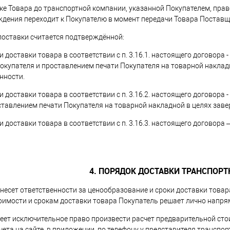
авке Товара до транспортной компании, указанной Покупателем, пра
ждения переходит к Покупателю в момент передачи Товара Поставщ
 поставки считается подтверждённой:
ии доставки товара в соответствии с п. 3.16.1. настоящего догово
окупателя и проставлением печати Покупателя на товарной наклад
нности.
ии доставки товара в соответствии с п. 3.16.2. настоящего догово
ставлением печати Покупателя на товарной накладной в целях заве
ии доставки товара в соответствии с п. 3.16.3. настоящего договор
4. ПОРЯДОК ДОСТАВКИ ТРАНСПОР
е несет ответственности за ценообразование и сроки доставки тов
оимости и срокам доставки товара Покупатель решает лично напря
меет исключительное право произвести расчет предварительной сто
чета на сайте, в приложении, по телефону у представителя транспо