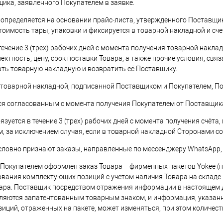
щика, заявленного Покупателем в заявке.
ар определяется на основании прайс-листа, утвержденного Поставщ
тоимость тары, упаковки и фиксируется в товарной накладной и счет
 течение 3 (трех) рабочих дней с момента получения товарной накл
ектность, цену, срок поставки Товара, а также прочие условия, с
ать товарную накладную и возвратить её Поставщику.
и товарной накладной, подписанной Поставщиком и Покупателем, По
ется согласованным с момента получения Покупателем от Поставщика
бязуется в течение 3 (трех) рабочих дней с момента получения счёта,
, за исключением случая, если в товарной накладной Сторонами с
условно признают заказы, направленные по мессенджеру WhatsApp
ли Покупателем оформлен заказ Товара – фирменных пакетов Yokee 
вания комплектующих позиций с учетом наличия Товара на складе П
ара. Поставщик посредством отражения информации в настоящем Д
вляются запатентованным товарным знаком, и информация, указанн
иций, отраженных на пакете, может изменяться, при этом количес