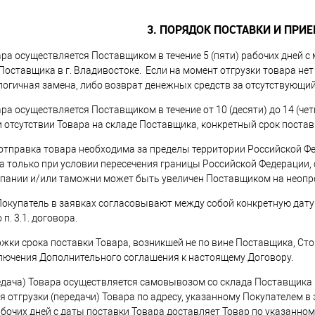
3. ПОРЯДОК ПОСТАВКИ И ПРИ
ара осуществляется Поставщиком в течение 5 (пяти) рабочих дней 
Поставщика в г. Владивостоке. Если на момент отгрузки товара не
логичная замена, либо возврат денежных средств за отсутствующий
ара осуществляется Поставщиком в течение от 10 (десяти) до 14 (
ри отсутствии Товара на складе Поставщика, конкретный срок пост
ли отправка товара необходима за пределы территории Российской Ф
 только при условии пересечения границы Российской Федерации, 
пании и/или таможни может быть увеличен Поставщиком на неопр
 Покупатель в заявках согласовывают между собой конкретную дату
п. 3.1. договора.
держки срока поставки Товара, возникшей не по вине Поставщика, 
ключения Дополнительного соглашения к настоящему Договору.
ередача) Товара осуществляется самовывозом со склада Поставщика 
 отгрузки (передачи) Товара по адресу, указанному Покупателем в 
рабочих дней с даты поставки Товара доставляет Товар по указанном