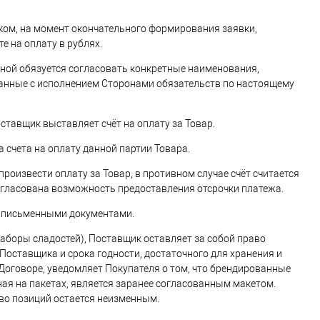
иком, на момент окончательного формирования заявки,
е на оплату в рублях.
адной обязуется согласовать конкретные наименования,
вязанные с исполнением Сторонами обязательств по настоящему
ставщик выставляет счёт на оплату за Товар.
 счета на оплату данной партии Товара.
 произвести оплату за Товар, в противном случае счёт считается
огласована возможность предоставления отсрочки платежа.
, письменными документами.
(наборы сладостей), Поставщик оставляет за собой право
оставщика и срока годности, достаточного для хранения и
оговоре, уведомляет Покупателя о том, что брендированные
ая на пакетах, является заранее согласованным макетом.
тво позиций остается неизменным.