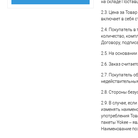
на складе Постав
2.3. Цена за Тов
включает в себя с
2.4. Покупатель в
количество, компл
Договору, подпис
2.5. На основани
2.6. Заказ счита
2.7. Покупатель о
недействительным
2.8. Стороны без
2.9. В случае, ес
изменять наимено
употребления Тов
пакеты Yokee – я
Наименование поз