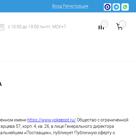
Вход
Регистрация
0
0
с 10:00 до 19:00 пн-пт, МСК+7
А
оменном имени
https://www.yokeeopt.ru/
Общество с ограниченной
рцева 57, корп. 4, кв. 26, в лице Генерального директора
дальнейшем «Поставщик», публикует Публичную оферту о