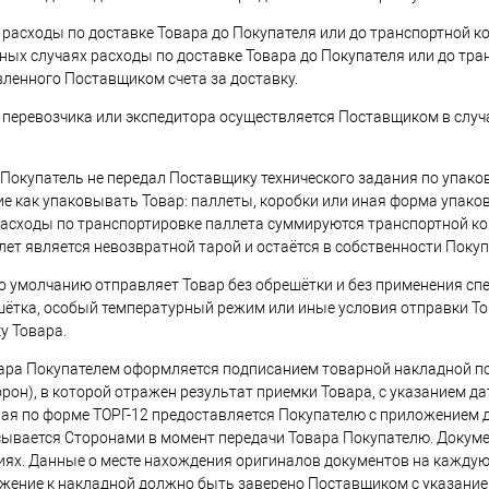
е расходы по доставке Товара до Покупателя или до транспортной к
иных случаях расходы по доставке Товара до Покупателя или до тра
ленного Поставщиком счета за доставку.
 перевозчика или экспедитора осуществляется Поставщиком в случа
ли Покупатель не передал Поставщику технического задания по упак
е как упаковывать Товар: паллеты, коробки или иная форма упако
расходы по транспортировке паллета суммируются транспортной ко
лет является невозвратной тарой и остаётся в собственности Покуп
по умолчанию отправляет Товар без обрешётки и без применения с
ётка, особый температурный режим или иные условия отправки То
у Товара.
вара Покупателем оформляется подписанием товарной накладной по 
орон), в которой отражен результат приемки Товара, с указанием д
ая по форме ТОРГ-12 предоставляется Покупателю с приложением 
ывается Сторонами в момент передачи Товара Покупателю. Докум
иях. Данные о месте нахождения оригиналов документов на каждую
жение к накладной должно быть заверено Поставщиком с указание