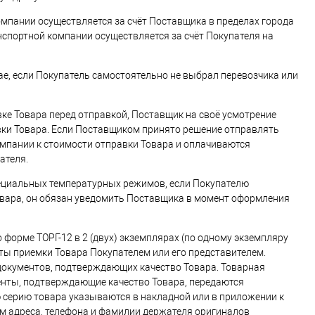
омпании осуществляется за счёт Поставщика в пределах города
нспортной компании осуществляется за счёт Покупателя на
е, если Покупатель самостоятельно не выбрал перевозчика или
овке Товара перед отправкой, Поставщик на своё усмотрение
вки Товара. Если Поставщиком принято решение отправлять
мпании к стоимости отправки Товара и оплачиваются
ателя.
пециальных температурных режимов, если Покупателю
вара, он обязан уведомить Поставщика в момент оформления
форме ТОРГ-12 в 2 (двух) экземплярах (по одному экземпляру
аты приемки Товара Покупателем или его представителем.
документов, подтверждающих качество Товара. Товарная
енты, подтверждающие качество Товара, передаются
 серию товара указываются в накладной или в приложении к
м адреса, телефона и фамилии держателя оригиналов