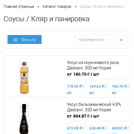
•
•
Главная страница
Каталог товаров
Соусы / Кляр и панировка
Соусы / Кляр и панировка
Фильтр
популярности
Уксус из коричневого риса
Даесанг, 900 мл Корея
от 160.70 ₽
/ шт
178.56 ₽ /
169.63 ₽ /
160.70 ₽ /
шт
шт
шт
от 10 000
от 50 000
от 250 000
Уксус бальзамический 4,8%
₽
₽
₽
Даесанг, 350 мл Корея
от 604.87 ₽
/ шт
Конечная стоимость позиции
будет указана в корзине и в счёте
672.08 ₽ /
638.48 ₽ /
604.87 ₽ /
на оплату.