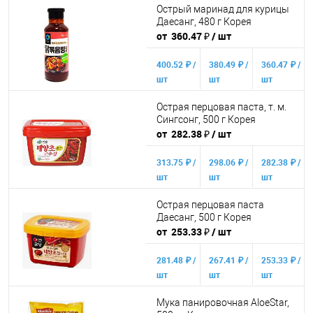
учитывается общая сумма
Острый маринад для курицы
₽
₽
₽
корзины.
Даесанг, 480 г Корея
от 360.47 ₽
/ шт
Подробнее
Конечная стоимость позиции
будет указана в корзине и в счёте
400.52 ₽ /
380.49 ₽ /
360.47 ₽ /
на оплату.
шт
шт
шт
Для получения скидки
от 10 000
от 50 000
от 250 000
учитывается общая сумма
Острая перцовая паста, т. м.
₽
₽
₽
корзины.
Сингсонг, 500 г Корея
от 282.38 ₽
/ шт
Подробнее
Конечная стоимость позиции
будет указана в корзине и в счёте
313.75 ₽ /
298.06 ₽ /
282.38 ₽ /
на оплату.
шт
шт
шт
Для получения скидки
от 10 000
от 50 000
от 250 000
учитывается общая сумма
Острая перцовая паста
₽
₽
₽
корзины.
Даесанг, 500 г Корея
от 253.33 ₽
/ шт
Подробнее
Конечная стоимость позиции
будет указана в корзине и в счёте
281.48 ₽ /
267.41 ₽ /
253.33 ₽ /
на оплату.
шт
шт
шт
Для получения скидки
от 10 000
от 50 000
от 250 000
учитывается общая сумма
Мука панировочная AloeStar,
₽
₽
₽
корзины.