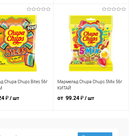
шт
53.55 ₽ / шт
50.73 ₽ / шт
19.88 ₽ / шт
18.89 ₽ / шт
17.89 ₽ / шт
₽
от 50 000 ₽
от 250 000
от 10 000 ₽
от 50 000 ₽
от 250 000
₽
₽
стоимость позиции будет
Конечная стоимость позиции будет
корзине и в счёте на оплату.
указана в корзине и в счёте на оплату.
ения скидки учитывается
Для получения скидки учитывается
мма корзины.
общая сумма корзины.
рзину
В корзину
шт
шт
 Chupa Chups Bites 56г
Мармелад Chupa Chups 5Mix 56г
М
КИТАЙ
Упаковка 840 шт
24 ₽
от 99.24 ₽
/ шт
/ шт
8 шт
Ящик 840 шт
104.76 ₽ /
99.24 ₽ / шт
110.27 ₽ /
104.76 ₽ /
99.24 ₽ / шт
шт
от 250 000
шт
шт
от 250 000
₽
от 50 000 ₽
₽
от 10 000 ₽
от 50 000 ₽
₽