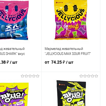
д жевательный
Мармелад жевательный
OUS SHARK" вкус
"JELLYCIOUS MAX SOUR FRUIT"
 и апельсина 70г КОРЕЯ
фруктовое ассорти 51г КОРЕЯ
.38 ₽
от 74.25 ₽
/ шт
/ шт
108.06 ₽ /
102.38 ₽ /
82.50 ₽ / шт
78.38 ₽ / шт
74.25 ₽ / шт
шт
шт
от 10 000 ₽
от 50 000 ₽
от 250 000
₽
от 50 000 ₽
от 250 000
₽
₽
Конечная стоимость позиции будет
стоимость позиции будет
указана в корзине и в счёте на оплату.