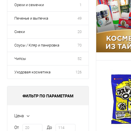
Орехи и семечки
1
Для получения ск
общая сумма корз
Печенье и выпечка
49
В корзину
Снеки
20
Упаковка 10 ш
Соусы / Кляр и панировка
70
Ящик 200 шт
Чипсы
52
Уходовая косметика
126
ФИЛЬТР ПО ПАРАМЕТРАМ
Цена
От
До