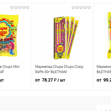
0 ₽ / шт
52.20 ₽ / шт
58 ₽ / шт
55.10 ₽ / шт
52.20 ₽ / шт
56.37 ₽ / 
0 000 ₽
от 250 000
от 10 000 ₽
от 50 000 ₽
от 250 000
от 10 000 
₽
₽
ть позиции будет
Конечная стоимость позиции будет
Конечная 
и в счёте на оплату.
указана в корзине и в счёте на оплату.
указана в 
идки учитывается
Для получения скидки учитывается
Для получ
ины.
общая сумма корзины.
общая су
В корзину
В ко
шт
шт
 Chups Mini
Мармелад Chupa Chups Crazy
Мармелад
ТАЙ
Raffe 30г ВЬЕТНАМ
ВЬЕТНА
Штуки
Штуки
от 78.27 ₽
от 99.
шт
/ шт
Ящик 60 шт
Ящик 4
76 ₽ /
99.24 ₽ / шт
86.97 ₽ / шт
82.62 ₽ / шт
78.27 ₽ / шт
110.27 ₽ /
от 250 000
от 10 000 ₽
от 50 000 ₽
от 250 000
шт
0 000 ₽
₽
₽
от 10 000 