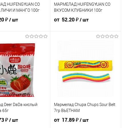
АД HUIFENGYUAN СО
МАРМЕЛАД HUIFENGYUAN СО
ЛИЧИ И МАНГО 100г
ВКУСОМ КЛУБНИКИ 100г
ка 48 шт
Упаковка 48 шт
20 ₽
от 52.20 ₽
/ шт
/ шт
8 шт
Ящик 48 шт
55.10 ₽ / шт
52.20 ₽ / шт
58 ₽ / шт
55.10 ₽ / шт
52.20 ₽ / шт
₽
от 50 000 ₽
от 250 000
от 10 000 ₽
от 50 000 ₽
от 250 000
₽
₽
стоимость позиции будет
Конечная стоимость позиции будет
корзине и в счёте на оплату.
указана в корзине и в счёте на оплату.
ения скидки учитывается
Для получения скидки учитывается
мма корзины.
общая сумма корзины.
рзину
В корзину
шт
шт
д Deer DaDa кислый
Мармелад Chupa Chups Sour Belt
а 65г
7гр ВЬЕТНАМ
Штуки
73 ₽
от 17.89 ₽
/ шт
/ шт
Ящик 60 шт