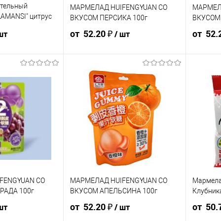
тельный
МАРМЕЛАД HUIFENGYUAN СО
МАРМЕЛ
LAMANSI" цитрус
ВКУСОМ ПЕРСИКА 100г
ВКУСОМ 
Упаковка 48 шт
Упаков
от 52.20 ₽
от 52.
шт
/ шт
Ящик 48 шт
Ящик 4
8 ₽ / шт
74.25 ₽ / шт
58 ₽ / шт
55.10 ₽ / шт
52.20 ₽ / шт
58 ₽ / шт
0 000 ₽
от 250 000
от 10 000 ₽
от 50 000 ₽
от 250 000
от 10 000 
₽
₽
ть позиции будет
Конечная стоимость позиции будет
Конечная 
и в счёте на оплату.
указана в корзине и в счёте на оплату.
указана в 
идки учитывается
Для получения скидки учитывается
Для получ
ины.
общая сумма корзины.
общая су
В корзину
В ко
шт
шт
FENGYUAN СО
МАРМЕЛАД HUIFENGYUAN СО
Мармела
РАДА 100г
ВКУСОМ АПЕЛЬСИНА 100г
Клубник
т
Штуки
Штуки
от 52.20 ₽
от 50.
шт
/ шт
Ящик 60 шт