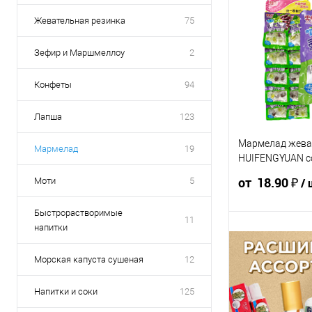
Жевательная резинка
75
Зефир и Маршмеллоу
2
Конфеты
94
Лапша
123
Мармелад жева
Мармелад
19
HUIFENGYUAN с
винограда 38г
от 18.90 ₽
Моти
5
/ 
Быстрорастворимые
11
напитки
21 ₽ / шт
19.9
от 10 000 ₽
от 5
Морская капуста сушеная
12
Напитки и соки
125
Конечная стоимос
указана в корзине 