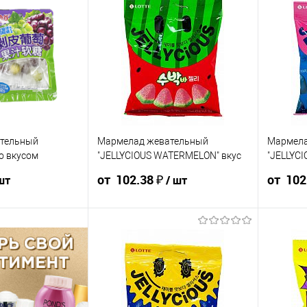
тельный
Мармелад жевательный
Мармела
о вкусом
"JELLYCIOUS WATERMELON" вкус
"JELLYCI
арбуза 56г КОРЕЯ
клубники
от 102.38 ₽
от 102
шт
/ шт
5 ₽ / шт
18.90 ₽ / шт
113.75 ₽ /
108.06 ₽ /
102.38 ₽ /
113.75 ₽ /
0 000 ₽
от 250 000
шт
шт
шт
шт
₽
от 10 000 ₽
от 50 000 ₽
от 250 000
от 10 000 
₽
ть позиции будет
и в счёте на оплату.
Конечная стоимость позиции будет
Конечная 