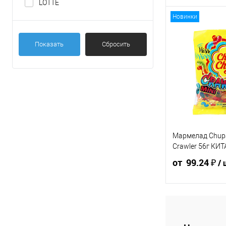
LOTTE
Новинки
58 ₽ / шт
55.1
от 10 000 ₽
от 5
Показать
Сбросить
Конечная стоимос
указана в корзине 
Для получения ск
общая сумма корз
В корзину
Мармелад Chupa
Crawler 56г КИ
Штуки
от 99.24 ₽
/ 
Ящик 60 шт
110.27 ₽ /
104.
шт
шт
от 10 000 ₽
от 5