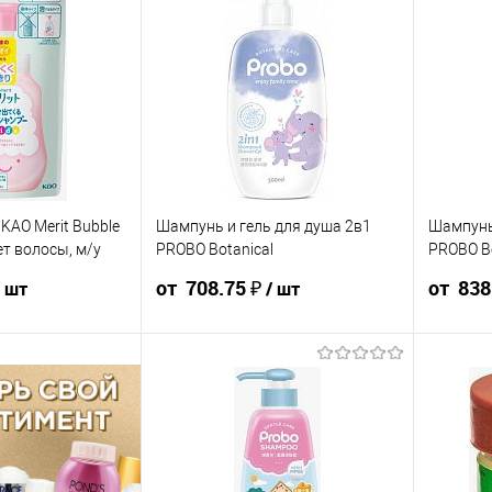
KAO Merit Bubble
Шампунь и гель для душа 2в1
Шампунь 
ет волосы, м/у
PROBO Botanical
PROBO Bo
Shampoo&Shower Gel для всей
Shampoo&
от 708.75 ₽
от 838
/ шт
/ шт
семьи 500мл ТАЙВАНЬ
аромат 
38 ₽ /
434.25 ₽ /
787.50 ₽ /
748.13 ₽ /
708.75 ₽ /
931.25 ₽ /
шт
шт
шт
шт
шт
0 000 ₽
от 250 000
от 10 000 ₽
от 50 000 ₽
от 250 000
от 10 000 
₽
₽
ть позиции будет
Конечная стоимость позиции будет
Конечная 