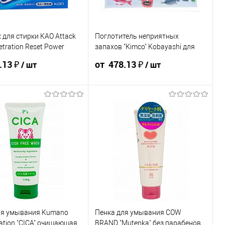
ения скидки учитывается
Для получения скидки учитывается
мма корзины.
общая сумма корзины.
для стирки KAO Attack
Поглотитель неприятных
В корзину
В корзину
etration Reset Power
запахов "Kimco" Kobayashi для
роникающий, к/к 800г
холодильника 162г ЯПОНИЯ
.13 ₽
от 478.13 ₽
/ шт
/ шт
656.69 ₽ /
622.13 ₽ /
531.25 ₽ /
504.69 ₽ /
478.13 ₽ /
шт
шт
шт
шт
шт
₽
от 50 000 ₽
от 250 000
от 10 000 ₽
от 50 000 ₽
от 250 000
₽
₽
стоимость позиции будет
Конечная стоимость позиции будет
корзине и в счёте на оплату.
указана в корзине и в счёте на оплату.
ения скидки учитывается
Для получения скидки учитывается
мма корзины.
общая сумма корзины.
ля умывания Kumano
Пенка для умывания COW
рзину
В корзину
шт
шт
tion "CICA" очищающая
BRAND "Mutenka" без парабенов