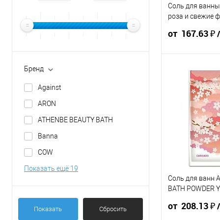
Соль для ванн
роза и свежие 
ЯПОНИЯ
от 167.63 ₽
Бренд
186.25 ₽ /
176.
шт
шт
Against
от 10 000 ₽
от 5
ARОN
ATHENBE BEAUTY BATH
Конечная стоимос
указана в корзине 
Banna
Для получения ск
COW
общая сумма корз
Показать ещё 19
Соль для ванн
В корзину
BATH POWDER Yo
Сакура 40г ТА
от 208.13 ₽
Показать
Сбросить
Упаковка 120 