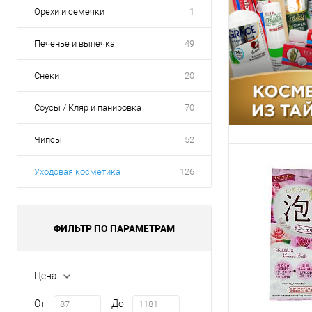
Орехи и семечки
1
указана в корзине 
Для получения ск
общая сумма корз
Печенье и выпечка
49
Снеки
20
В корзину
Соусы / Кляр и панировка
70
Упаковка 24 ш
Чипсы
52
Ящик 24 шт
Уходовая косметика
126
ФИЛЬТР ПО ПАРАМЕТРАМ
Цена
От
До