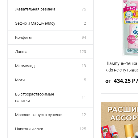
Жевательная резинка
75
Зефир и Маршмеллоу
2
Конфеты
94
Лапша
123
Шампунь-пенка 
Мармелад
19
kids не спутыва
240мл ЯПОНИЯ
от 434.25 ₽
Моти
5
Быстрорастворимые
11
напитки
482.50 ₽ /
458.
шт
шт
Морская капуста сушеная
12
от 10 000 ₽
от 5
Напитки и соки
125
Конечная стоимос