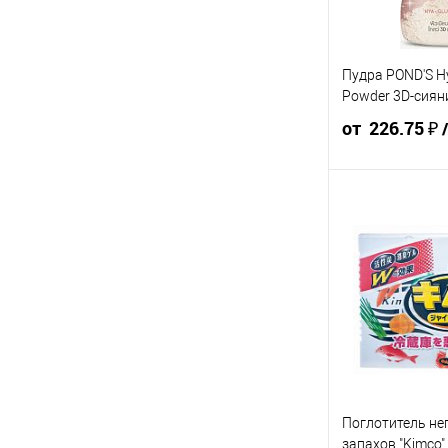
Для получения ск
общая сумма корз
Пудра POND'S H
В к
Powder 3D-сиян
от 226.75 ₽
251.94 ₽ /
239.
шт
шт
от 10 000 ₽
от 5
Конечная стоимос
указана в корзине 
Для получения ск
общая сумма корз
Поглотитель н
В к
запахов "Kimco"