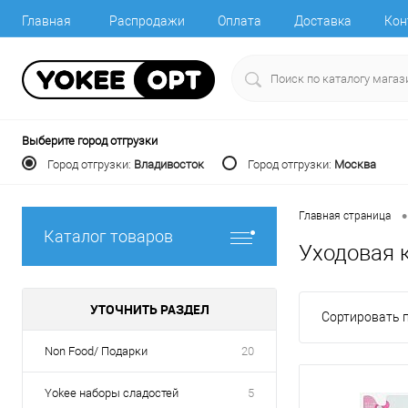
Главная
Распродажи
Оплата
Доставка
Кон
Выберите город отгрузки
Город отгрузки:
Владивосток
Город отгрузки:
Москва
•
Главная страница
Каталог товаров
Уходовая 
УТОЧНИТЬ РАЗДЕЛ
Сортировать п
Non Food/ Подарки
20
Yokee наборы сладостей
5