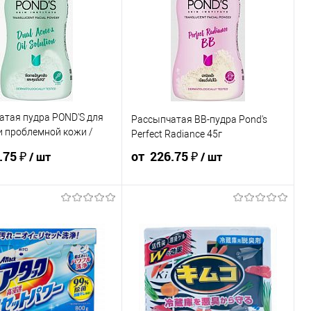
₽
₽
стоимость позиции будет
Конечная стоимость позиции будет
корзине и в счёте на оплату.
указана в корзине и в счёте на оплату.
ения скидки учитывается
Для получения скидки учитывается
мма корзины.
общая сумма корзины.
атая пудра POND'S для
Рассыпчатая ВВ-пудра Pond's
В корзину
В корзину
и проблемной кожи /
Perfect Radiance 45г
 & Oil Solutions, 45 г
.75 ₽
от 226.75 ₽
/ шт
/ шт
239.34 ₽ /
226.75 ₽ /
251.94 ₽ /
239.34 ₽ /
226.75 ₽ /
шт
шт
шт
шт
шт
₽
от 50 000 ₽
от 250 000
от 10 000 ₽
от 50 000 ₽
от 250 000
₽
₽
стоимость позиции будет
Конечная стоимость позиции будет
корзине и в счёте на оплату.
указана в корзине и в счёте на оплату.