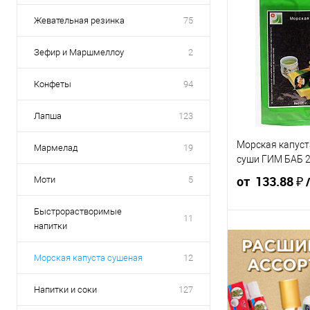
Жевательная резинка
75
Зефир и Маршмеллоу
2
Конфеты
94
Лапша
123
Морская капуст
Мармелад
19
суши ГИМ БАБ 2
от 133.88 ₽
Моти
5
Быстрорастворимые
11
напитки
148.75 ₽ /
141.
шт
шт
Морская капуста сушеная
12
от 10 000 ₽
от 5
Напитки и соки
127
Конечная стоимос