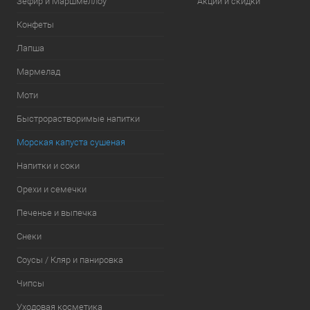
Зефир и Маршмеллоу
Акции и скидки
Конфеты
Лапша
Мармелад
Моти
Быстрорастворимые напитки
Морская капуста сушеная
Напитки и соки
Орехи и семечки
Печенье и выпечка
Снеки
Соусы / Кляр и панировка
Чипсы
Уходовая косметика