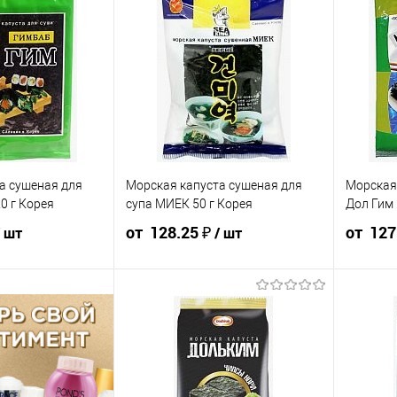
а сушеная для
Морская капуста сушеная для
Морская
0 г Корея
супа МИЕК 50 г Корея
Дол Гим 
от 128.25 ₽
от 127
/ шт
/ шт
31 ₽ /
133.88 ₽ /
142.50 ₽ /
135.38 ₽ /
128.25 ₽ /
141.25 ₽ /
шт
шт
шт
шт
шт
0 000 ₽
от 250 000
от 10 000 ₽
от 50 000 ₽
от 250 000
от 10 000 
₽
₽
ть позиции будет
Конечная стоимость позиции будет
Конечная 