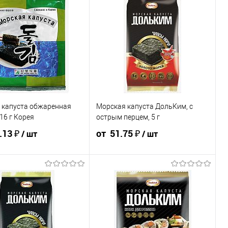
 капуста обжаренная
Морская капуста ДольКим, с
16 г Корея
острым перцем, 5 г
.13 ₽
от 51.75 ₽
/ шт
/ шт
134.19 ₽ /
127.13 ₽ /
57.50 ₽ / шт
54.63 ₽ / шт
51.75 ₽ / шт
шт
шт
от 10 000 ₽
от 50 000 ₽
от 250 000
₽
от 50 000 ₽
от 250 000
₽
₽
Конечная стоимость позиции будет
стоимость позиции будет
указана в корзине и в счёте на оплату.