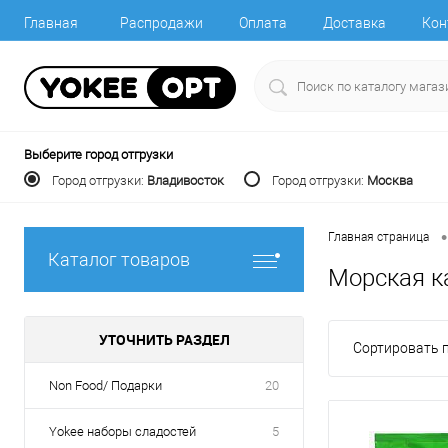
Главная
Распродажи
Оплата
Доставка
Кон
Выберите город отгрузки
Город отгрузки:
Владивосток
Город отгрузки:
Москва
•
Главная страница
Каталог товаров
Морская к
УТОЧНИТЬ РАЗДЕЛ
Сортировать п
Non Food/ Подарки
20
Yokee наборы сладостей
5