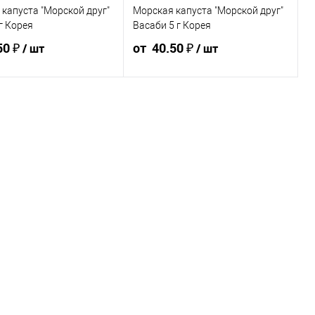
капуста "Морской друг"
Морская капуста "Морской друг"
г Корея
Васаби 5 г Корея
ка 60 шт
Упаковка 30 шт
50 ₽
от 40.50 ₽
/ шт
/ шт
0 шт
Ящик 30 шт
42.75 ₽ / шт
40.50 ₽ / шт
45 ₽ / шт
42.75 ₽ / шт
40.50 ₽ / шт
₽
от 50 000 ₽
от 250 000
от 10 000 ₽
от 50 000 ₽
от 250 000
₽
₽
стоимость позиции будет
Конечная стоимость позиции будет
корзине и в счёте на оплату.
указана в корзине и в счёте на оплату.
ения скидки учитывается
Для получения скидки учитывается
мма корзины.
общая сумма корзины.
рзину
В корзину
шт
шт
ка 72 шт
Упаковка 72 шт
2 шт
Ящик 72 шт