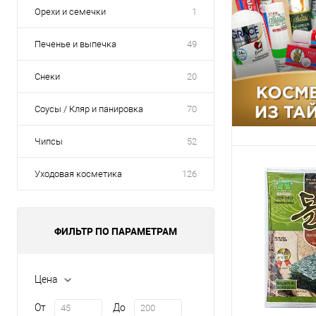
Орехи и семечки
1
указана в корзине 
Для получения ск
общая сумма корз
Печенье и выпечка
49
Снеки
20
В корзину
Соусы / Кляр и панировка
70
Упаковка 100 
Чипсы
52
Ящик 100 шт
Уходовая косметика
126
ФИЛЬТР ПО ПАРАМЕТРАМ
Цена
От
До