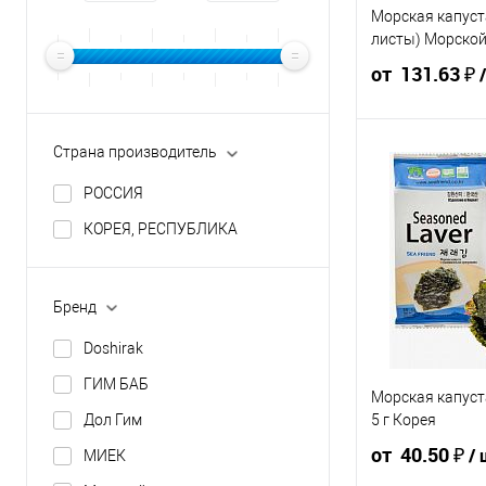
Морская капуст
листы) Морской 
от 131.63 ₽
Страна производитель
146.25 ₽ /
138.
шт
шт
РОССИЯ
от 10 000 ₽
от 5
КОРЕЯ, РЕСПУБЛИКА
Конечная стоимос
указана в корзине 
Бренд
Для получения ск
общая сумма корз
Doshirak
ГИМ БАБ
Морская капуст
В корзину
5 г Корея
Дол Гим
от 40.50 ₽
/ 
МИЕК
Упаковка 50 ш