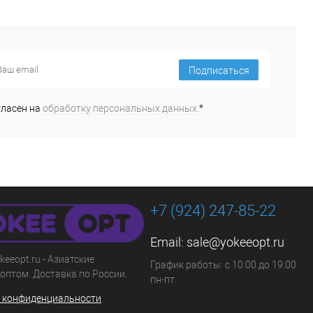
Подписаться
гласен на
обработку персональных данных.
*
+7 (924) 247-85-22
Email:
sale@yokeeopt.ru
keeopt.ru - Азиатские
График работы: с 10:00 до 19:00
оптом. Доставка по России.
пн-пт
 конфиденциальности