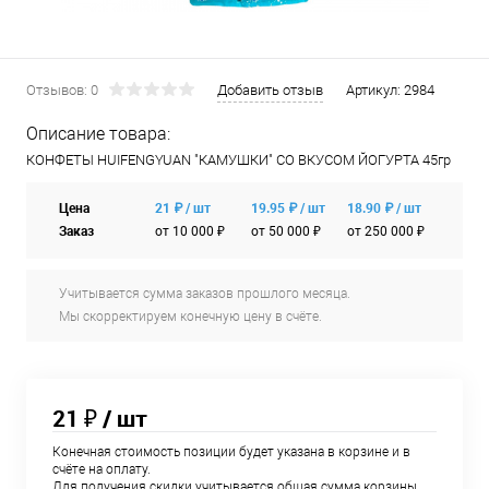
Отзывов: 0
Добавить отзыв
Артикул:
2984
Описание товара:
КОНФЕТЫ HUIFENGYUAN "КАМУШКИ" СО ВКУСОМ ЙОГУРТА 45гр
Цена
21 ₽ / шт
19.95 ₽ / шт
18.90 ₽ / шт
Заказ
от 10 000 ₽
от 50 000 ₽
от 250 000 ₽
Учитывается сумма заказов прошлого месяца.
Мы скорректируем конечную цену в счёте.
21 ₽
/ шт
Конечная стоимость позиции будет указана в корзине и в
счёте на оплату.
Для получения скидки учитывается общая сумма корзины.