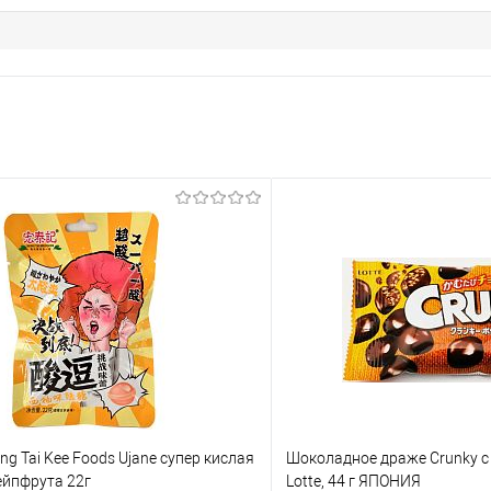
g Tai Kee Foods Ujane супер кислая
Шоколадное драже Crunky с
ейпфрута 22г
Lotte, 44 г ЯПОНИЯ