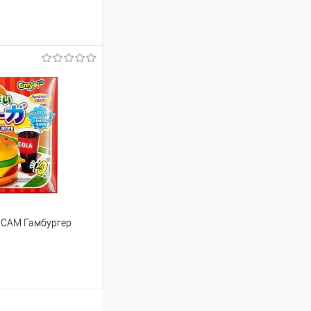
т
102.37 ₽ / шт
от 250 000 ₽
ет указана в корзине и
тся общая сумма
шт
 САМ Гамбургер