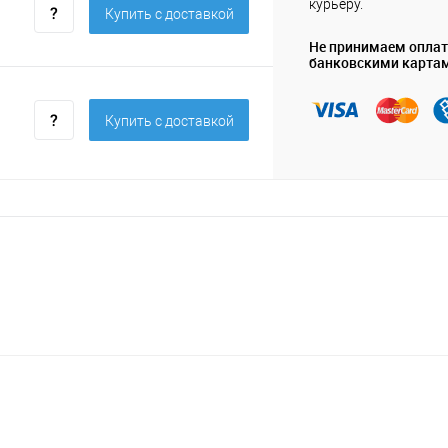
курьеру.
Купить c доставкой
Не принимаем опла
банковскими карта
Купить c доставкой