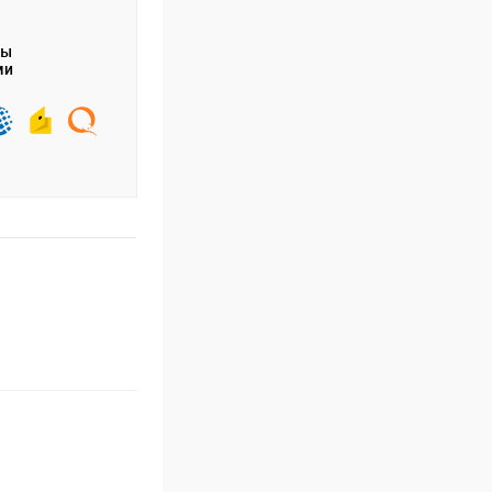
ты
ми