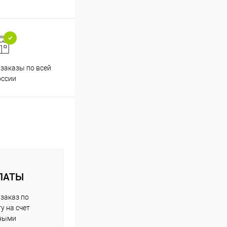
заказы по всей
Принимаем все способы
Проф
оссии
оплаты
ЛАТЫ
заказ по
у на счет
чными