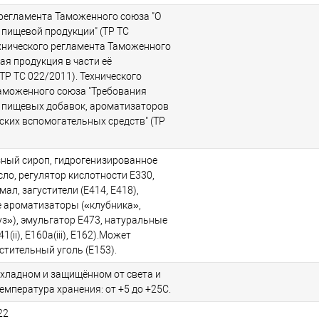
 регламента Таможенного союза "О
 пищевой продукции" (ТР ТС
ехнического регламента Таможенного
ая продукция в части её
ТР ТС 022/2011). Технического
аможенного союза "Требования
 пищевых добавок, ароматизаторов
ских вспомогательных средств" (ТР
зный сироп, гидрогенизированное
ло, регулятор кислотности E330,
ал, загустители (E414, E418),
е ароматизаторы («клубника»,
уз»), эмульгатор E473, натуральные
1(ii), E160a(iii), E162).Может
стительный уголь (E153).
охладном и защищённом от света и
Температура хранения: от +5 до +25С.
22