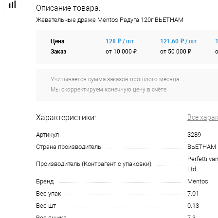
Описание товара:
Жевательные драже Mentos Радуга 120г ВЬЕТНАМ
Цена
128 ₽ / шт
121.60 ₽ / шт
1
Заказ
от 10 000 ₽
от 50 000 ₽
о
Учитывается сумма заказов прошлого месяца.
Мы скорректируем конечную цену в счёте.
Характеристики:
Все хара
Артикул
3289
Страна производитель
ВЬЕТНАМ
Perfetti va
Производитель (Контрагент с упаковки)
Ltd
Бренд
Mentos
Вес упак
7.01
Вес шт
0.13
Вес ящика
7.3