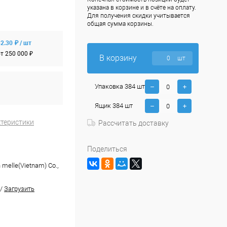
указана в корзине и в счёте на оплату.
Для получения скидки учитывается
общая сумма корзины.
2.30 ₽ / шт
т 250 000 ₽
В корзину
шт
Упаковка 384 шт
Ящик 384 шт
ктеристики
Рассчитать доставку
Поделиться
n melle(Vietnam) Co.,
/
Загрузить