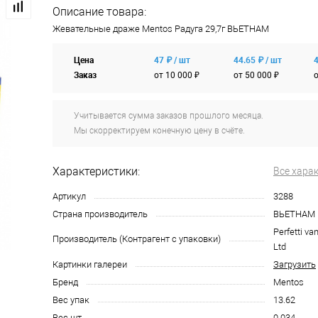
Описание товара:
Жевательные драже Mentos Радуга 29,7г ВЬЕТНАМ
Цена
47 ₽ / шт
44.65 ₽ / шт
4
Заказ
от 10 000 ₽
от 50 000 ₽
о
Учитывается сумма заказов прошлого месяца.
Мы скорректируем конечную цену в счёте.
Характеристики:
Все хара
Артикул
3288
Страна производитель
ВЬЕТНАМ
Perfetti va
Производитель (Контрагент с упаковки)
Ltd
Картинки галереи
Загрузить
Бренд
Mentos
Вес упак
13.62
Вес шт
0.034