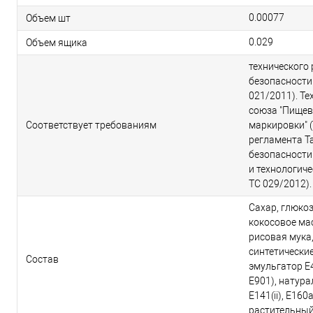
0.00077
Объем шт
0.029
Объем ящика
технического
безопасности
021/2011). Т
союза "Пищев
Соответствует требованиям
маркировки" (
регламента Т
безопасности
и технологиче
ТС 029/2012).
Сахар, глюко
кокосовое мас
рисовая мука,
синтетически
Состав
эмульгатор E
E901), натурал
E141(ii), E160
растительный 