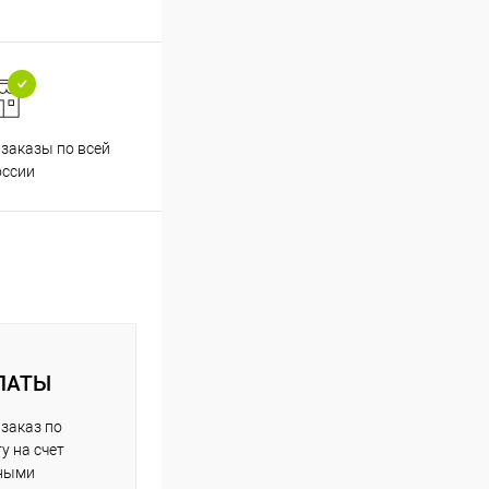
заказы по всей
Принимаем все способы
Проф
оссии
оплаты
ЛАТЫ
заказ по
у на счет
чными