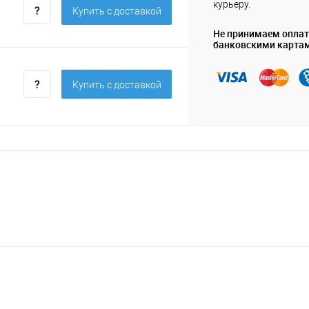
курьеру.
Купить c доставкой
Не принимаем опла
банковскими карта
Купить c доставкой