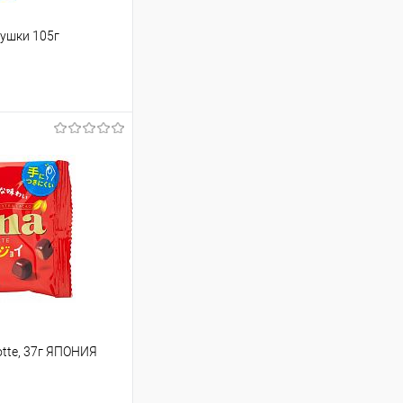
ушки 105г
43.20 ₽ / шт
от 250 000 ₽
ет указана в корзине и
тся общая сумма
шт
tte, 37г ЯПОНИЯ