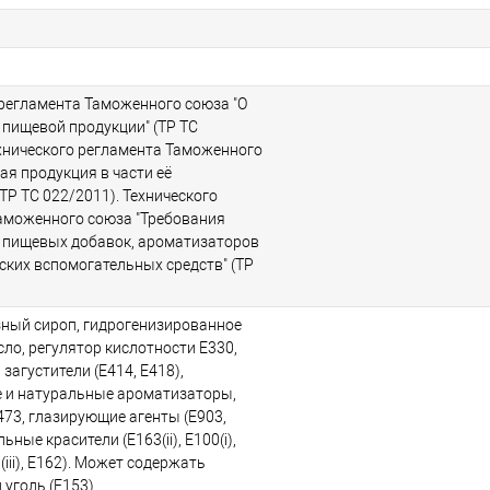
 регламента Таможенного союза "О
 пищевой продукции" (ТР ТС
ехнического регламента Таможенного
ая продукция в части её
ТР ТС 022/2011). Технического
аможенного союза "Требования
 пищевых добавок, ароматизаторов
ских вспомогательных средств" (ТР
зный сироп, гидрогенизированное
ло, регулятор кислотности E330,
 загустители (E414, E418),
е и натуральные ароматизаторы,
473, глазирующие агенты (E903,
ьные красители (E163(ii), E100(i),
a(iii), E162). Может содержать
уголь (E153).