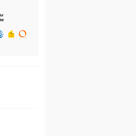
ты
ми