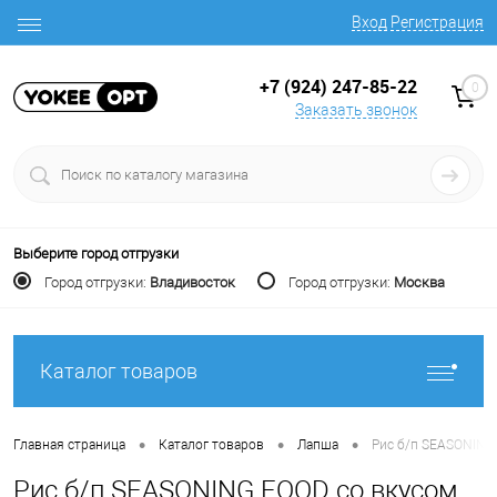
Вход
Регистрация
+7 (924) 247-85-22
0
Заказать звонок
Выберите город отгрузки
Город отгрузки:
Владивосток
Город отгрузки:
Москва
Каталог товаров
•
•
•
Главная страница
Каталог товаров
Лапша
Рис б/п SEASONING
Рис б/п SEASONING FOOD со вкусом