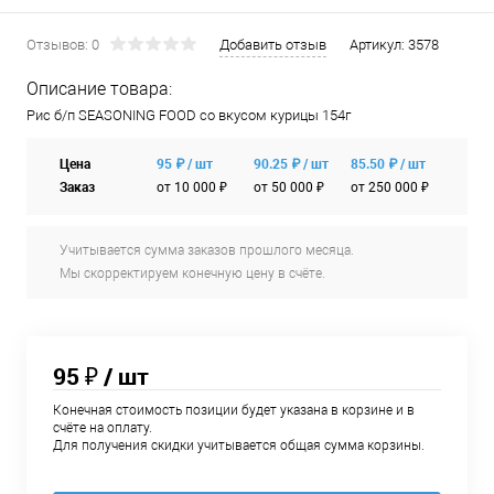
Отзывов: 0
Добавить отзыв
Артикул:
3578
Описание товара:
Рис б/п SEASONING FOOD со вкусом курицы 154г
Цена
95 ₽ / шт
90.25 ₽ / шт
85.50 ₽ / шт
Заказ
от 10 000 ₽
от 50 000 ₽
от 250 000 ₽
Учитывается сумма заказов прошлого месяца.
Мы скорректируем конечную цену в счёте.
95 ₽
/ шт
Конечная стоимость позиции будет указана в корзине и в
счёте на оплату.
Для получения скидки учитывается общая сумма корзины.