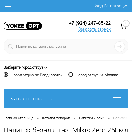
Вход
Регистрация
+7 (924) 247-85-22
0
Заказать звонок
Выберите город отгрузки
Город отгрузки:
Владивосток
Город отгрузки:
Москва
Каталог товаров
•
•
•
Главная страница
Каталог товаров
Напитки и соки
Напиток без
Напиток безалк. газ. Milkis Zero 250мл