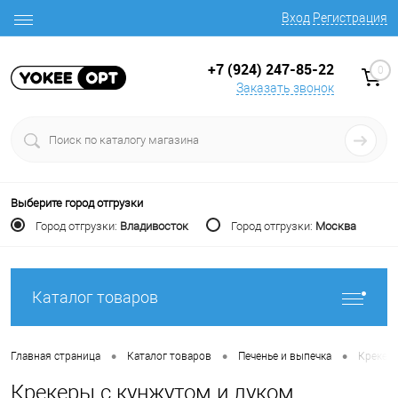
Вход
Регистрация
+7 (924) 247-85-22
0
Заказать звонок
Выберите город отгрузки
Город отгрузки:
Владивосток
Город отгрузки:
Москва
Каталог товаров
•
•
•
Главная страница
Каталог товаров
Печенье и выпечка
Крекеры
Крекеры с кунжутом и луком