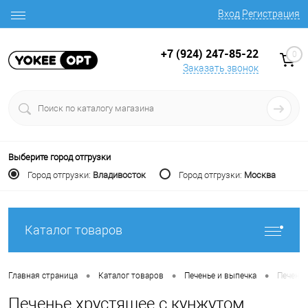
Вход
Регистрация
+7 (924) 247-85-22
0
Заказать звонок
Выберите город отгрузки
Город отгрузки:
Владивосток
Город отгрузки:
Москва
Каталог товаров
•
•
•
Главная страница
Каталог товаров
Печенье и выпечка
Печенье
Печенье хрустящее с кунжутом