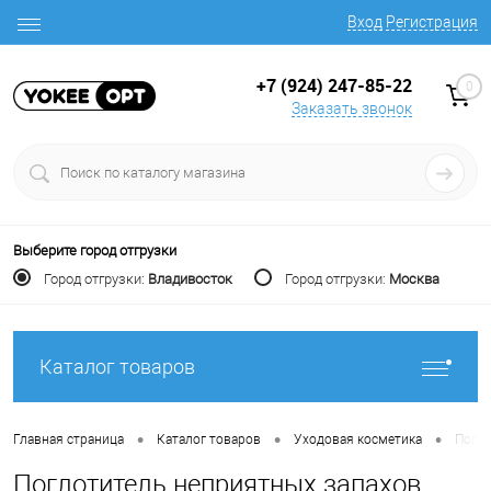
Вход
Регистрация
+7 (924) 247-85-22
0
Заказать звонок
Выберите город отгрузки
Город отгрузки:
Владивосток
Город отгрузки:
Москва
Каталог товаров
•
•
•
Главная страница
Каталог товаров
Уходовая косметика
Погло
Поглотитель неприятных запахов