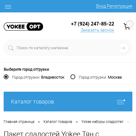
Вход
Регистрация
+7 (924) 247-85-22
0
Заказать звонок
Выберите город отгрузки
Город отгрузки:
Владивосток
Город отгрузки:
Москва
Каталог товаров
•
•
•
Главная страница
Каталог товаров
Yokee наборы сладостей
П
Пакет сладостей Yokee Тян с