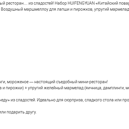
елый ресторан… из сладостей! Набор HUIFENGYUAN «Китайский пова
ру. Воздушный маршмеллоу для лапши и пирожков, упругий мармелад
инги, мороженое — настоящий съедобный мини-ресторан!
 и пирожки) + упругий желейный мармелад (яичница, дамплинги, м
еду» из сладостей. Идеально для сюрприза, сладкого стола или пр
или подарить другу.