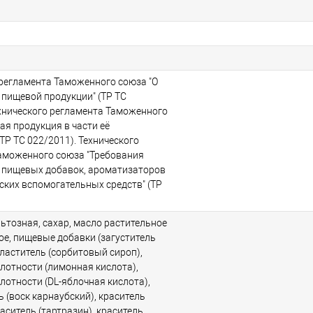
 регламента Таможенного союза "О
 пищевой продукции" (ТР ТС
ехнического регламента Таможенного
ая продукция в части её
ТР ТС 022/2011). Технического
аможенного союза "Требования
 пищевых добавок, ароматизаторов
ских вспомогательных средств" (ТР
льтозная, сахар, масло растительное
е, пищевые добавки (загуститель
сластитель (сорбитовый сироп),
лотности (лимонная кислота),
лотности (DL-яблочная кислота),
 (воск карнаубский), краситель
раситель (тартразин), краситель