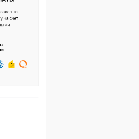
заказ по
у на счет
чными
ты
ми