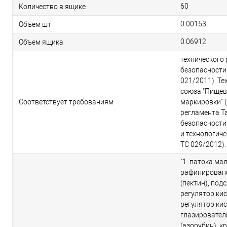
60
Количество в ящике
0.00153
Объем шт
0.06912
Объем ящика
технического
безопасности
021/2011). Т
союза "Пищев
Соответствует требованиям
маркировки" (
регламента Т
безопасности
и технологиче
ТС 029/2012).
"1: патока ма
рафинировано
(пектин), под
регулятор кис
регулятор кис
глазирователь
(азорубин), к