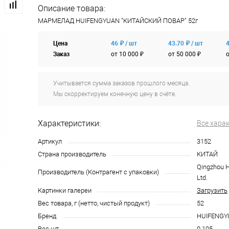
Описание товара:
МАРМЕЛАД HUIFENGYUAN "КИТАЙСКИЙ ПОВАР" 52г
Цена
46 ₽ / шт
43.70 ₽ / шт
4
Заказ
от 10 000 ₽
от 50 000 ₽
о
Учитывается сумма заказов прошлого месяца.
Мы скорректируем конечную цену в счёте.
Характеристики:
Все хара
Артикул
3152
Страна производитель
КИТАЙ
Qingzhou H
Производитель (Контрагент с упаковки)
Ltd.
Картинки галереи
Загрузить
Вес товара, г (нетто, чистый продукт)
52
Бренд
HUIFENGY
Вес шт
0.105