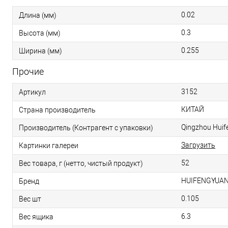
0.02
Длина (мм)
0.3
Высота (мм)
0.255
Ширина (мм)
Прочие
3152
Артикул
КИТАЙ
Страна производитель
Qingzhou Huife
Производитель (Контрагент с упаковки)
Загрузить
Картинки галереи
52
Вес товара, г (нетто, чистый продукт)
HUIFENGYUA
Бренд
0.105
Вес шт
6.3
Вес ящика