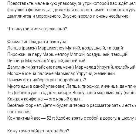
Представьте: маленькую упаковку, внутри которой вас ждёт ц
фигурки в форме еды, где каждая сладость имеет свою тексту
дамплингов и мороженого. Вкусно, весело и очень необычно!
Что внутри и из чего сделано?
Форма Тип сладости Текстура
Лапша (рамен) Маршмеллоу Мягкий, воздушный, тающий
Пирожки на пару Маршмеллоу Мягкий, воздушный, тающий
Яичница Мармелад Упругий, желейный
Дамплинги (китайские пельмени) Мармелад Упругий, желейный
Мороженое на палочке Мармелад Упругий, желейный
Почему этот набор стоит попробовать?
Много еды в одной упаковке: Лапша, пирожки, яичница, дампл
✨ Две текстуры в одном наборе: Воздушный маршмеллоу (лапша
Каждая конфетка — это новый опыт.
Весёлый формат: Детям будет интересно рассматривать и есть «
настроения.
Компактный вес — 52 г: Удобно взять с собой в дорогу, в школу 
Кому точно зайдет этот набор?