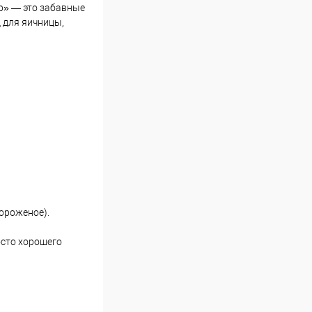
р» — это забавные
 для яичницы,
ороженое).
осто хорошего