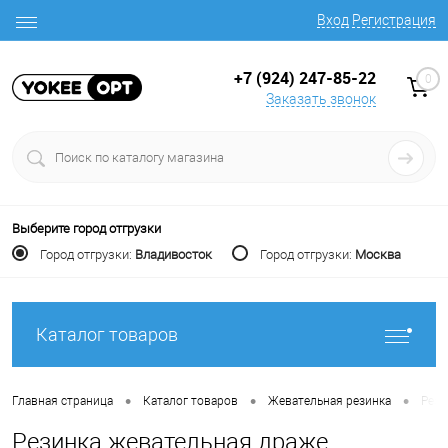
Вход
Регистрация
+7 (924) 247-85-22
0
Заказать звонок
Выберите город отгрузки
Город отгрузки:
Владивосток
Город отгрузки:
Москва
Каталог товаров
•
•
•
Главная страница
Каталог товаров
Жевательная резинка
Рези
Резинка жевательная драже