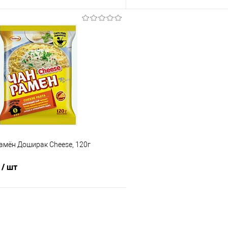
80.75 ₽ / шт
76.50 ₽ / шт
145.28 ₽ / шт
138.02 ₽ / ш
от 50 000 ₽
от 250 000 ₽
от 10 000 ₽
от 50 000 ₽
ость позиции будет указана в корзине и
Конечная стоимость позиции буд
ту.
в счёте на оплату.
 скидки учитывается общая сумма
Для получения скидки учитывае
корзины.
у
В корзину
шт
амён Доширак Cheese, 120г
Упаковка 12 шт
₽
/ шт
Ящик 12 шт
57.29 ₽ / шт
54.27 ₽ / шт
от 50 000 ₽
от 250 000 ₽