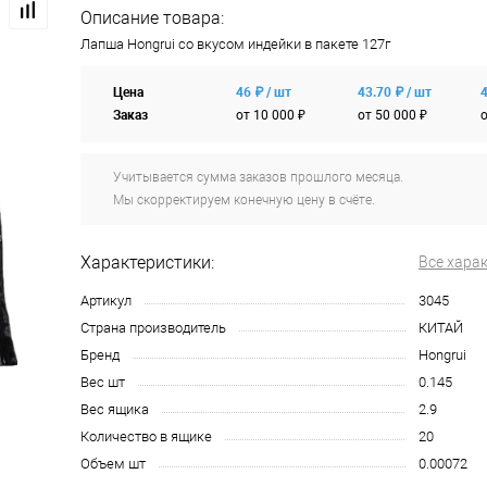
Описание товара:
Лапша Hongrui со вкусом индейки в пакете 127г
Цена
46 ₽ / шт
43.70 ₽ / шт
4
Заказ
от 10 000 ₽
от 50 000 ₽
о
Учитывается сумма заказов прошлого месяца.
Мы скорректируем конечную цену в счёте.
Характеристики:
Все хара
Артикул
3045
Страна производитель
КИТАЙ
Бренд
Hongrui
Вес шт
0.145
Вес ящика
2.9
Количество в ящике
20
Объем шт
0.00072