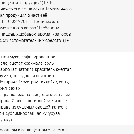
 пищевой продукции" (ТР ТС
ехнического регламента Таможенного
ая продукция в части её
ТР ТС 022/2011). Технического
аможенного союза "Требования
 пищевых добавок, ароматизаторов
ских вспомогательных средств" (ТР
чная мука, рафинированное
ло, ацетат крахмала, соль,
карбонат натрия), краситель (желтая
кумин, солодовый декстрин,
риправа 1: экстракт индейки, соль,
рия, сахар
лцеллюлоза натрия, картофельный
рава 2: экстракт индейки, яичные
права из сушеных овощей: капуста,
ой, сублимированная кукуруза,
кунжут.
охладном и защищённом от света и