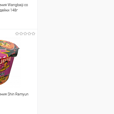
ния Wangbaiji со
дейки 148г
85.50 ₽ / шт
от 250 000 ₽
ет указана в корзине и
тся общая сумма
шт
ния Shin Ramyun