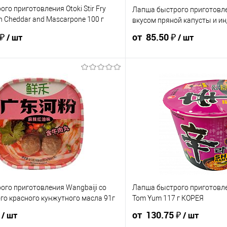
го приготовления Otoki Stir Fry
Лапша быстрого приготовле
 Cheddar and Mascarpone 100 г
вкусом пряной капусты и ин
 ₽
от 85.50 ₽
/ шт
/ шт
110.60 ₽ / шт
104.78 ₽ / шт
95 ₽ / шт
90.25 ₽ / шт
от 50 000 ₽
от 250 000 ₽
от 10 000 ₽
от 50 000 ₽
ость позиции будет указана в корзине и
Конечная стоимость позиции буд
ту.
в счёте на оплату.
 скидки учитывается общая сумма
Для получения скидки учитывае
корзины.
у
В корзину
шт
го приготовления Wangbaiji со
Лапша быстрого приготовле
шт
Штуки
го красного кунжутного масла 91г
Tom Yum 117 г КОРЕЯ
₽
от 130.75 ₽
/ шт
/ шт
Ящик 12 шт