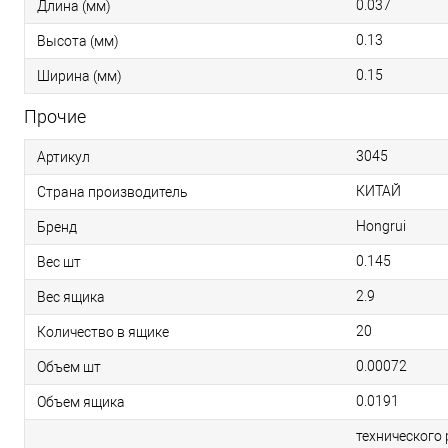
0.037
Длина (мм)
0.13
Высота (мм)
0.15
Ширина (мм)
Прочие
3045
Артикул
КИТАЙ
Страна производитель
Hongrui
Бренд
0.145
Вес шт
2.9
Вес ящика
20
Количество в ящике
0.00072
Объем шт
0.0191
Объем ящика
технического