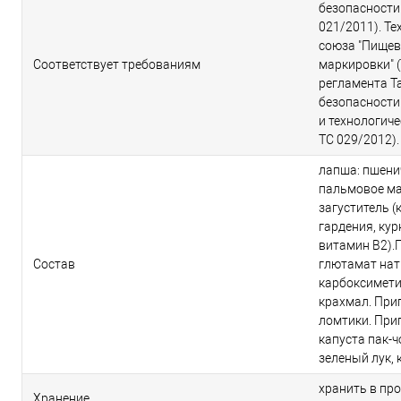
безопасности
021/2011). Т
союза "Пищев
Соответствует требованиям
маркировки" (
регламента Т
безопасности
и технологиче
ТС 029/2012).
лапша: пшени
пальмовое мас
загуститель (
гардения, кур
витамин В2).П
Состав
глютамат нат
карбоксимети
крахмал. Прип
ломтики. При
капуста пак-ч
зеленый лук, 
хранить в пр
Хранение