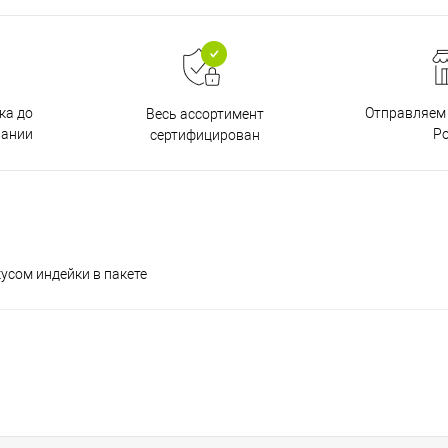
ка до
Отправляем 
Весь ассортимент
пании
Р
сертифицирован
усом индейки в пакете