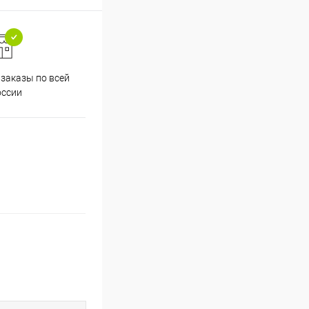
заказы по всей
Принимаем все способы
Проф
оссии
оплаты