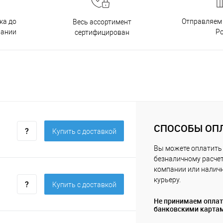
ка до
Отправляем 
Весь ассортимент
пании
Р
сертифицирован
СПОСОБЫ ОП
Купить c доставкой
Вы можете оплатить 
безналичному расчет
компании или нали
курьеру.
Купить c доставкой
Не принимаем опла
банковскими карта