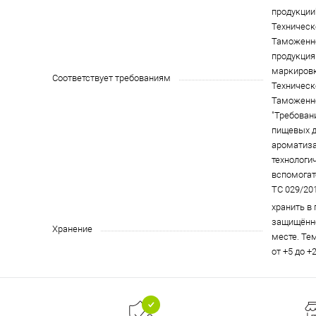
продукции"
Техническ
Таможенн
продукция 
маркировк
Соответствует требованиям
Техническ
Таможенн
"Требован
пищевых д
ароматиза
технологи
вспомогат
ТС 029/201
хранить в
защищённо
Хранение
месте. Те
от +5 до +