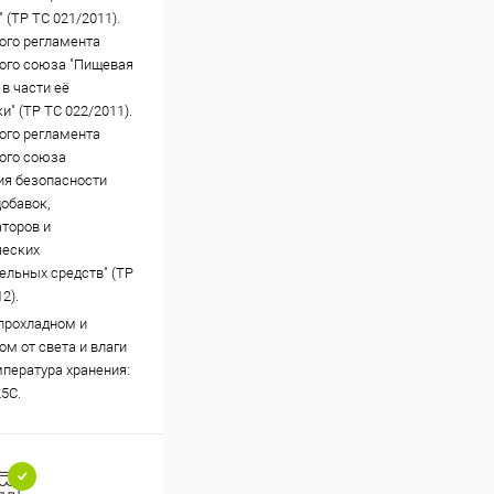
 (ТР ТС 021/2011).
ого регламента
ого союза "Пищевая
в части её
и" (ТР ТС 022/2011).
ого регламента
ого союза
ия безопасности
обавок,
торов и
ческих
ельных средств" (ТР
2).
 прохладном и
м от света и влаги
мпература хранения:
25С.