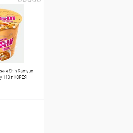
52.34 ₽ / шт
от 250 000 ₽
ет указана в корзине и
тся общая сумма
шт
ния Shin Ramyun
my 113 г КОРЕЯ
т
133.64 ₽ / шт
от 250 000 ₽
ет указана в корзине и