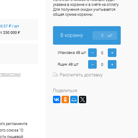
указана в корзине и в счёте на оплату.
Для получения скидки учитывается
общая сумма корзины.
0.57 ₽ / шт
т 250 000 ₽
В корзину
шт
Упаковка 48 шт
Ящик 48 шт
ктеристики
Рассчитать доставку
Поделиться
ого регламента
го союза "О
сти пищевой