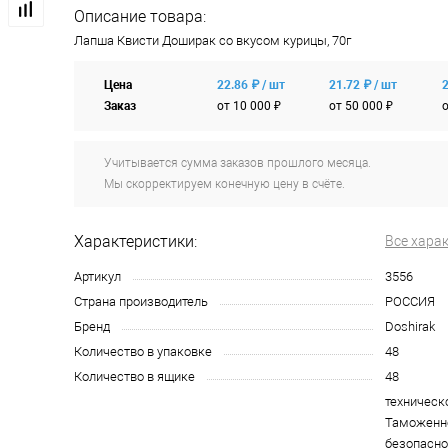
Описание товара:
Лапша Квисти Доширак со вкусом курицы, 70г
Цена
22.86 ₽ / шт
21.72 ₽ / шт
2
Заказ
от 10 000 ₽
от 50 000 ₽
о
Учитывается сумма заказов прошлого месяца.
Мы скорректируем конечную цену в счёте.
Характеристики:
Все хара
Артикул
3556
Страна производитель
РОССИЯ
Бренд
Doshirak
Количество в упаковке
48
Количество в ящике
48
техническ
Таможенно
безопасно