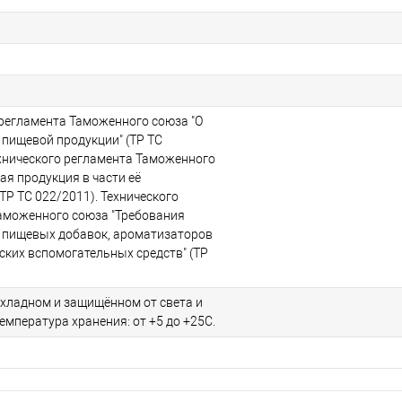
 регламента Таможенного союза "О
 пищевой продукции" (ТР ТС
ехнического регламента Таможенного
ая продукция в части её
ТР ТС 022/2011). Технического
аможенного союза "Требования
 пищевых добавок, ароматизаторов
ских вспомогательных средств" (ТР
охладном и защищённом от света и
Температура хранения: от +5 до +25С.