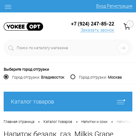
Вход
Регистрация
+7 (924) 247-85-22
0
Заказать звонок
Выберите город отгрузки
Город отгрузки:
Владивосток
Город отгрузки:
Москва
Каталог товаров
•
•
•
Главная страница
Каталог товаров
Напитки и соки
Напиток бе
Напиток безалк. газ. Milkis Grape