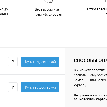
ка до
Отправляем 
Весь ассортимент
пании
Р
сертифицирован
СПОСОБЫ ОП
Купить c доставкой
Вы можете оплатить 
безналичному расчет
компании или нали
курьеру.
Купить c доставкой
Не принимаем опла
банковскими карта