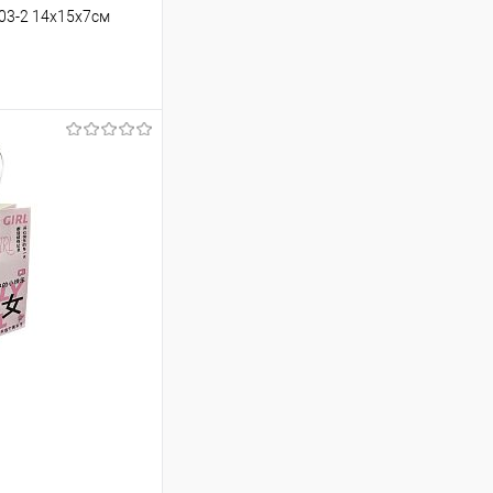
03-2 14x15х7см
9.90 ₽ / шт
от 250 000 ₽
ет указана в корзине и
тся общая сумма
шт