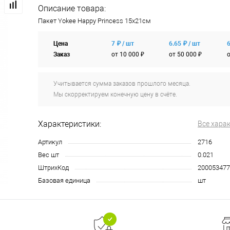
Описание товара:
Пакет Yokee Happy Princess 15x21см
Цена
7 ₽ / шт
6.65 ₽ / шт
6
Заказ
от 10 000 ₽
от 50 000 ₽
о
Учитывается сумма заказов прошлого месяца.
Мы скорректируем конечную цену в счёте.
Характеристики:
Все хара
Артикул
2716
Вес шт
0.021
ШтрихКод
200053477
Базовая единица
шт