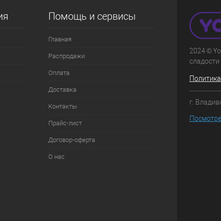
ость позиции будет указана в корзине и
ту.
ия
Помощь и сервисы
 скидки учитывается общая сумма
Главная
2024 © Yo
Распродажи
у
сладости 
шт
Оплата
Политика
 шт
Доставка
г. Владив
Контакты
Посмотре
Прайс-лист
Договор-оферта
О нас