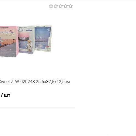
10.45 ₽ / шт
9.90 ₽ / шт
8 ₽ / шт
7.60 ₽ / шт
от 50 000 ₽
от 250 000 ₽
от 10 000 ₽
от 50 000 ₽
ость позиции будет указана в корзине и
Конечная стоимость позиции буд
ту.
в счёте на оплату.
 скидки учитывается общая сумма
Для получения скидки учитывае
корзины.
у
В корзи
шт
Sweet ZLW-020243 25,5x32,5х12,5см
 шт
₽
/ шт
29.45 ₽ / шт
27.90 ₽ / шт
от 50 000 ₽
от 250 000 ₽