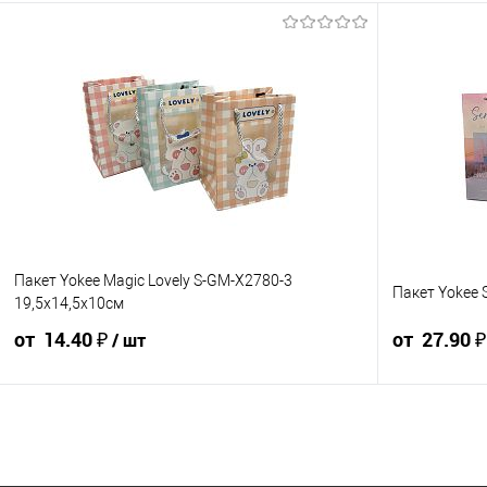
11 ₽ / шт
от 10 000 ₽
Конечная стоим
в счёте на опла
Для получения
корзины.
В корзин
Пакет Yokee Magic Lovely S-GM-X2780-3
Пакет Yokee 
Упаковка 12
19,5x14,5х10см
от 14.40 ₽
от 27.90 
/ шт
16 ₽ / шт
15.20 ₽ / шт
14.40 ₽ / шт
31 ₽ / шт
от 10 000 ₽
от 50 000 ₽
от 250 000 ₽
от 10 000 ₽