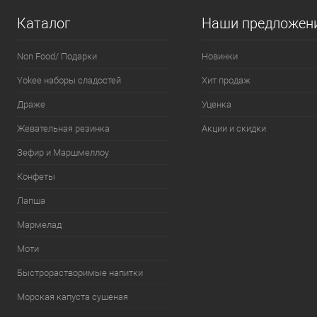
Конечная стоимость позиции будет указана в корзине и
Конечная стоим
в счёте на оплату.
в счёте на опла
Каталог
Наши предложен
Для получения скидки учитывается общая сумма
Для получения
корзины.
корзины.
Non Food/ Подарки
Новинки
Yokee наборы сладостей
Хит продаж
В корзину
В корзин
шт
Драже
Уценка
Жевательная резинка
Упаковка 12 шт
Акции и скидки
Упаковка 12
Зефир и Маршмеллоу
Конфеты
Лапша
Мармелад
Моти
Быстрорастворимые напитки
Морская капуста сушеная