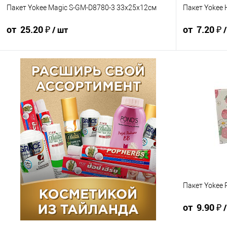
Пакет Yokee Magic S-GM-D8780-3 33x25х12см
Пакет Yokee
от 25.20 ₽
от 7.20 ₽
/ шт
28 ₽ / шт
26.60 ₽ / шт
25.20 ₽ / шт
8 ₽ / шт
от 10 000 ₽
от 50 000 ₽
от 250 000 ₽
от 10 000 ₽
Конечная стоимость позиции будет указана в корзине и
Конечная стоим
в счёте на оплату.
в счёте на опла
Для получения скидки учитывается общая сумма
Для получения
корзины.
корзины.
В корзину
В корзин
шт
Пакет Yokee
Упаковка 12 шт
Упаковка 10
от 9.90 ₽