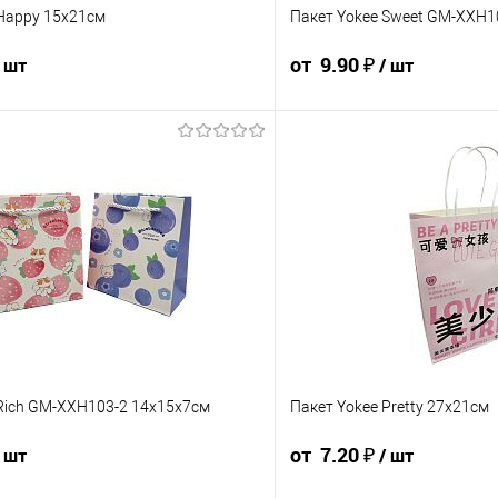
 Happy 15x21см
Пакет Yokee Sweet GM-XXH1
от 9.90 ₽
/ шт
/ шт
7.60 ₽ / шт
7.20 ₽ / шт
11 ₽ / шт
10.45 ₽ / шт
от 50 000 ₽
от 250 000 ₽
от 10 000 ₽
от 50 000 ₽
ость позиции будет указана в корзине и
Конечная стоимость позиции буд
ту.
в счёте на оплату.
 скидки учитывается общая сумма
Для получения скидки учитывае
корзины.
у
В корзину
шт
 Rich GM-XXH103-2 14x15х7см
Пакет Yokee Pretty 27x21см
 шт
Упаковка 12 шт
от 7.20 ₽
/ шт
/ шт