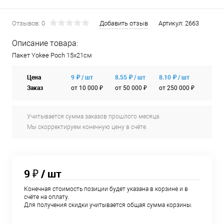
Отзывов: 0
Добавить отзыв
Артикул:
2663
Описание товара:
Пакет Yokee Poch 15x21см
Цена
9 ₽ / шт
8.55 ₽ / шт
8.10 ₽ / шт
Заказ
от 10 000 ₽
от 50 000 ₽
от 250 000 ₽
Учитывается сумма заказов прошлого месяца.
Мы скорректируем конечную цену в счёте.
9 ₽
/ шт
Конечная стоимость позиции будет указана в корзине и в
счёте на оплату.
Для получения скидки учитывается общая сумма корзины.