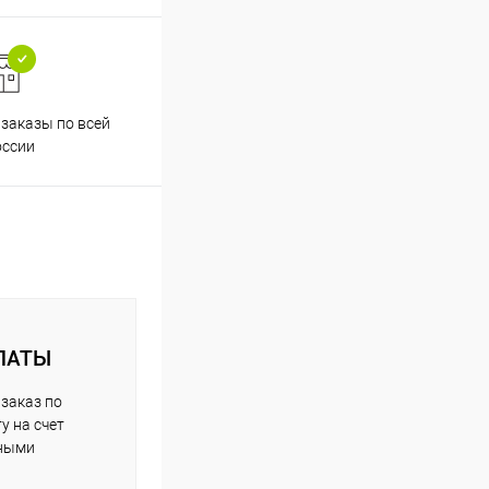
заказы по всей
Принимаем все способы
Проф
оссии
оплаты
ЛАТЫ
заказ по
у на счет
чными