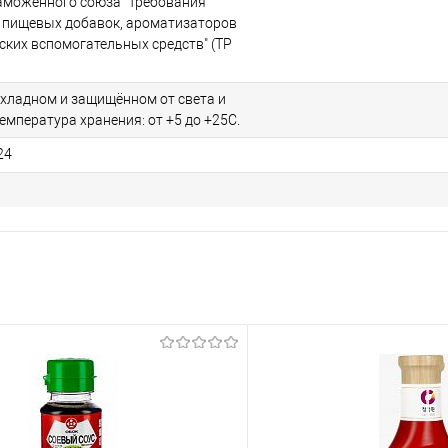
аможенного союза "Требования
 пищевых добавок, ароматизаторов
ских вспомогательных средств" (ТР
охладном и защищённом от света и
Температура хранения: от +5 до +25С.
24