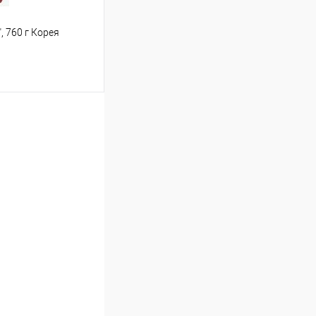
 760 г Корея
т
367.16 ₽ / шт
от 250 000 ₽
ет указана в корзине и
тся общая сумма
шт