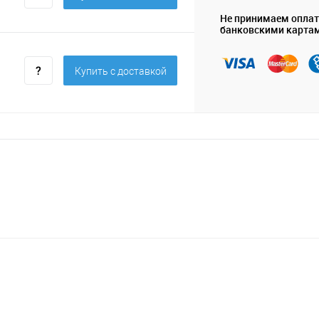
Не принимаем опла
банковскими карта
Купить c доставкой