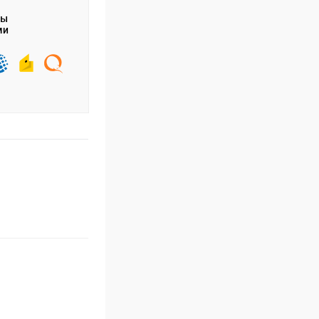
ты
ми