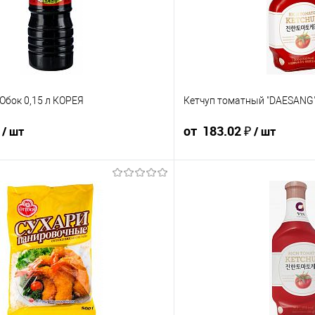
Обок 0,15 л КОРЕЯ
Кетчуп томатный "DAESANG",
₽
от 183.02 ₽
/ шт
/ шт
80.40 ₽ / шт
76.17 ₽ / шт
203.36 ₽ / шт
193.19 ₽ / ш
от 50 000 ₽
от 250 000 ₽
от 10 000 ₽
от 50 000 ₽
ость позиции будет указана в корзине и
Конечная стоимость позиции буд
ту.
в счёте на оплату.
 скидки учитывается общая сумма
Для получения скидки учитывае
корзины.
у
В корзину
шт