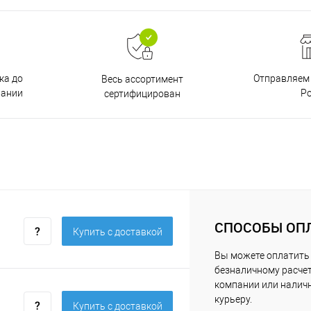
ка до
Отправляем 
Весь ассортимент
пании
Р
сертифицирован
СПОСОБЫ ОП
Купить c доставкой
Вы можете оплатить 
безналичному расчет
компании или нали
курьеру.
Купить c доставкой