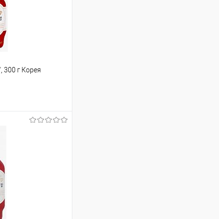
 300 г Корея
т
183.02 ₽ / шт
от 250 000 ₽
ет указана в корзине и
тся общая сумма
шт