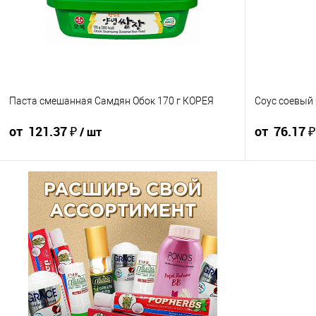
Паста смешанная Самдян Обок 170 г КОРЕЯ
Соус соевый 
от 121.37 ₽
от 76.17 
/ шт
134.85 ₽ / шт
128.11 ₽ / шт
121.37 ₽ / шт
84.63 ₽ / шт
от 10 000 ₽
от 50 000 ₽
от 250 000 ₽
от 10 000 ₽
Конечная стоимость позиции будет указана в корзине и
Конечная стоим
в счёте на оплату.
в счёте на опла
Для получения скидки учитывается общая сумма
Для получения
корзины.
корзины.
В корзину
В корзин
шт