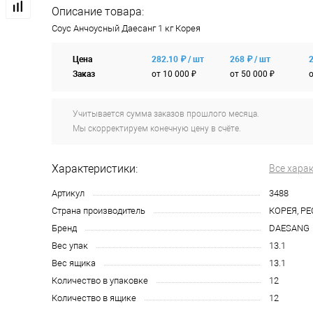
Описание товара:
Соус Анчоусный Даесанг 1 кг Корея
Цена
282.10 ₽ / шт
268 ₽ / шт
2
Заказ
от 10 000 ₽
от 50 000 ₽
о
Учитывается сумма заказов прошлого месяца.
Мы скорректируем конечную цену в счёте.
Характеристики:
Все хара
Артикул
3488
Страна производитель
КОРЕЯ, Р
Бренд
DAESANG
Вес упак
13.1
Вес ящика
13.1
Количество в упаковке
12
Количество в ящике
12