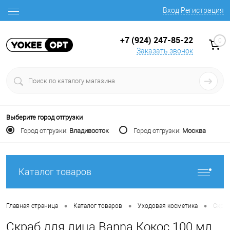
Вход
Регистрация
+7 (924) 247-85-22
0
Заказать звонок
Выберите город отгрузки
Город отгрузки:
Владивосток
Город отгрузки:
Москва
Каталог товаров
•
•
•
Главная страница
Каталог товаров
Уходовая косметика
Скраб
Скраб для лица Banna Кокос 100 мл